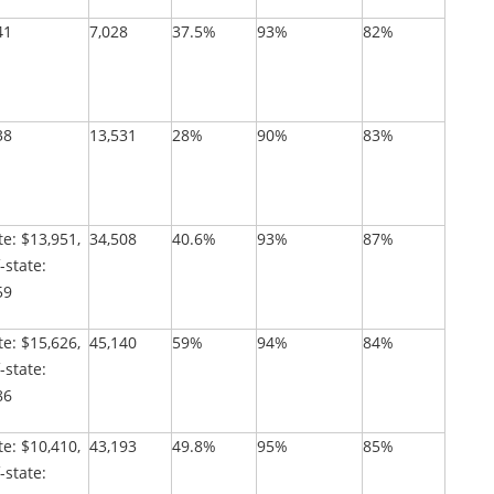
41
7,028
37.5%
93%
82%
38
13,531
28%
90%
83%
te: $13,951,
34,508
40.6%
93%
87%
-state:
59
te: $15,626,
45,140
59%
94%
84%
-state:
86
te: $10,410,
43,193
49.8%
95%
85%
-state: