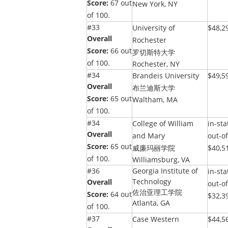
Score:
67 out
New York, NY
of 100.
#33
University of
$48,2
Overall
Rochester
Score:
66 out
罗切斯特大学
of 100.
Rochester, NY
#34
Brandeis University
$49,5
Overall
布兰迪斯大学
Score:
65 out
Waltham, MA
of 100.
#34
College of William
in-sta
Overall
and Mary
out-of
Score:
65 out
威廉玛丽学院
$40,5
of 100.
Williamsburg, VA
#36
Georgia Institute of
in-sta
Technology
Overall
out-of
佐治亚理工学院
Score:
64 out
$32,3
Atlanta, GA
of 100.
#37
Case Western
$44,5