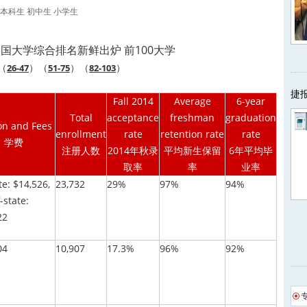
本科生
初中生
小学生
s美国大学综合排名新鲜出炉 前100大学
（
）（
）（
）
26-47
51-75
82-103
捷
Fall 2014
Average
6-year
Total
acceptance
freshman
graduation
on and Fees
enrollment
rate
retention rate
rate
学费
注册人数
2014年秋录
平均新生保留
6年平均毕
取率
率
业率
te: $14,526,
23,732
29%
97%
94%
-state:
22
04
10,907
17.3%
96%
92%