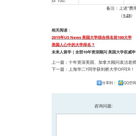
of 100.
备注：上述“费
（
）
1-23
：
相关阅读
2015年US News 美国大学综合排名前100大学
美国人心中的大学排名？
未来人留学 | 全部10年资深顾问 美国大学权威申请：4
上一篇：
十年资深美国、加拿大顾问袁洁老
下一篇：
上海华二Y同学获剑桥大学OFFER！
分享到：
QQ空
咨询问题: