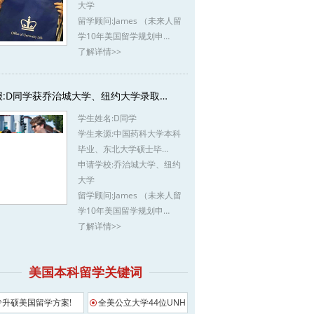
大学
留学顾问:
James （未来人留
学10年美国留学规划申…
了解详情>>
报:D同学获乔治城大学、纽约大学录取…
学生姓名:
D同学
学生来源:
中国药科大学本科
毕业、东北大学硕士毕…
申请学校:
乔治城大学、纽约
大学
留学顾问:
James （未来人留
学10年美国留学规划申…
了解详情>>
美国本科留学关键词
专升硕美国留学方案!
全美公立大学44位UNH