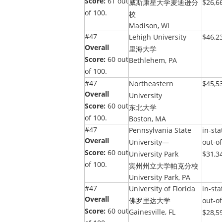
Score:
61 out
威斯康星大学麦迪逊分
$26,6
of 100.
校
Madison, WI
#47
Lehigh University
$46,2
Overall
里海大学
Score:
60 out
Bethlehem, PA
of 100.
#47
Northeastern
$45,5
Overall
University
Score:
60 out
东北大学
of 100.
Boston, MA
#47
Pennsylvania State
in-sta
Overall
University—
out-of
Score:
60 out
University Park
$31,3
of 100.
宾州州立大学帕克分校
University Park, PA
#47
University of Florida
in-sta
Overall
佛罗里达大学
out-of
Score:
60 out
Gainesville, FL
$28,5