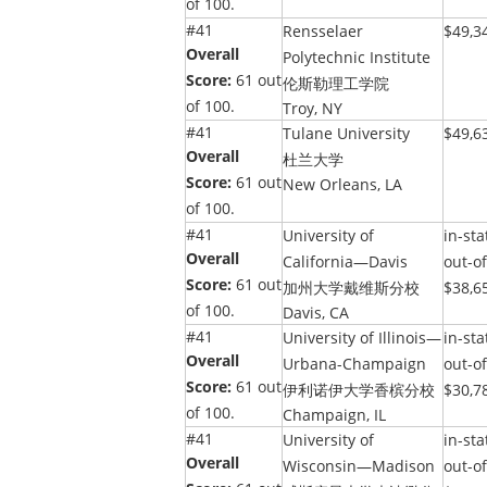
of 100.
#41
Rensselaer
$49,3
Overall
Polytechnic Institute
Score:
61 out
伦斯勒理工学院
of 100.
Troy, NY
#41
Tulane University
$49,6
Overall
杜兰大学
Score:
61 out
New Orleans, LA
of 100.
#41
University of
in-sta
Overall
California—Davis
out-of
Score:
61 out
加州大学戴维斯分校
$38,6
of 100.
Davis, CA
#41
University of Illinois—
in-sta
Overall
Urbana-Champaign
out-of
Score:
61 out
伊利诺伊大学香槟分校
$30,7
of 100.
Champaign, IL
#41
University of
in-sta
Overall
Wisconsin—Madison
out-of