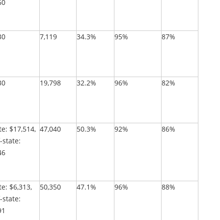
60
30
7,119
34.3%
95%
87%
30
19,798
32.2%
96%
82%
te: $17,514,
47,040
50.3%
92%
86%
-state:
46
te: $6,313,
50,350
47.1%
96%
88%
-state:
91