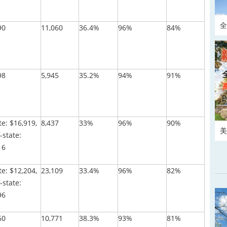
全
90
11,060
36.4%
96%
84%
请
98
5,945
35.2%
94%
91%
te: $16,919,
8,437
33%
96%
90%
美
-state:
16
te: $12,204,
23,109
33.4%
96%
82%
-state:
96
60
10,771
38.3%
93%
81%