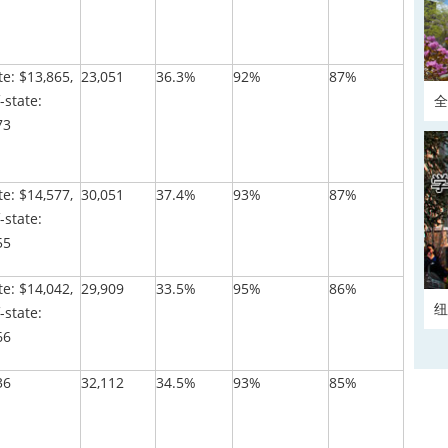
te: $13,865,
23,051
36.3%
92%
87%
-state:
全
73
正
te: $14,577,
30,051
37.4%
93%
87%
-state:
55
te: $14,042,
29,909
33.5%
95%
86%
纽
-state:
66
36
32,112
34.5%
93%
85%