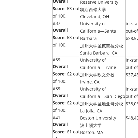
Overall
Reserve University
Score:
63 out
凯斯西储大学
of 100.
Cleveland, OH
#37
University of
in-sta
Overall
California—Santa
out-of
Score:
63 out
Barbara
$38,5
of 100.
加州大学圣芭芭拉分校
Santa Barbara, CA
#39
University of
in-sta
Overall
California—Irvine
out-of
Score:
62 out
加州大学欧文分校
$37,4
of 100.
Irvine, CA
#39
University of
in-sta
Overall
California—San Diego
out-of
Score:
62 out
加州大学圣地亚哥分校
$38,0
of 100.
La Jolla, CA
#41
Boston University
$48,4
Overall
波士顿大学
Score:
61 out
Boston, MA