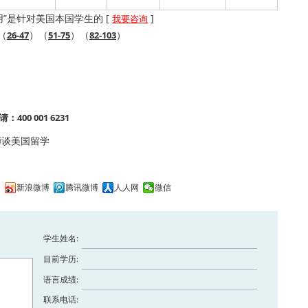
用”是针对美国本国学生的 [
]
我要咨询
（
）（
）（
）
26-47
51-75
82-103
00 001 6231
师谈美国留学
间
新浪微博
腾讯微博
人人网
微信
学生姓名:
目前学历:
语言成绩:
联系电话: