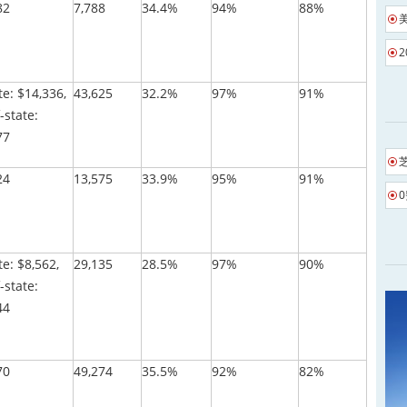
82
7,788
34.4%
94%
88%
te: $14,336,
43,625
32.2%
97%
91%
-state:
77
24
13,575
33.9%
95%
91%
te: $8,562,
29,135
28.5%
97%
90%
-state:
44
70
49,274
35.5%
92%
82%