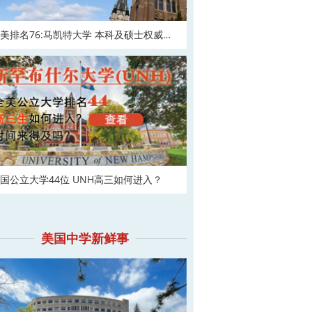
美排名76:马凯特大学 本科及硕士权威申
！
国公立大学44位 UNH高三如何进入？
美国中学新鲜事