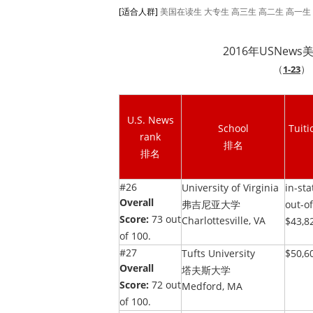
[适合人群]
美国在读生
大专生
高三生
高二生
高一生
2016年USNew
（
）
1-23
U.S. News
School
Tuiti
rank
排名
排名
#26
University of Virginia
in-sta
Overall
弗吉尼亚大学
out-of
Score:
73 out
Charlottesville, VA
$43,8
of 100.
#27
Tufts University
$50,6
Overall
塔夫斯大学
Score:
72 out
Medford, MA
of 100.