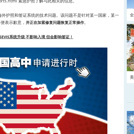
orts.html
紧急护照了解与此相关的信息。
全
外护照和签证系统的技术问题。该问题不是针对某一国家，某一
不便表示歉意，
。
并正在加紧修复问题恢复正常操作
请
日SEVIS系统升级 不影响入境 但会影响签证！
美