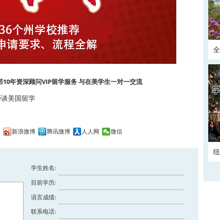
全
正
全部10年资深顾问VIP留学服务 与在美学生一对一交流
师谈美国留学
间
新浪微博
腾讯微博
人人网
微信
纽
学生姓名:
目前学历:
语言成绩:
联系电话: