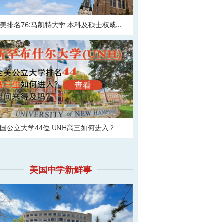
美排名76:马凯特大学 本科及硕士权威申
！
国公立大学44位 UNH高三如何进入？
美国中学新鲜事