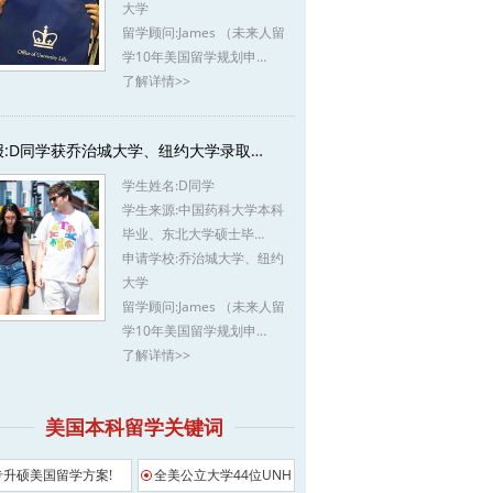
大学
留学顾问:
James （未来人留
学10年美国留学规划申…
了解详情>>
报:D同学获乔治城大学、纽约大学录取…
学生姓名:
D同学
学生来源:
中国药科大学本科
毕业、东北大学硕士毕…
申请学校:
乔治城大学、纽约
大学
留学顾问:
James （未来人留
学10年美国留学规划申…
了解详情>>
美国本科留学关键词
专升硕美国留学方案!
全美公立大学44位UNH