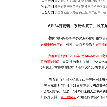
[本文摘要]
重要通知：美国签证系统再出问题 6月8
[本文标签]
美国签证 美国留学签证 美国留学 美国面
[适合人群]
美国在读生
大专生
高三生
高二生
高一生
6月24日更新：系统恢复了。以下
美
国国务院领事事务局海外护照和签证
同时，美国使领馆
民和非移民签证！
无法审批在
所有面签预约在2015年
6
月
14
至
6
月
20
日之间
！重新预约页面：
http://www.u
预约面签时间
6月9日之前提交在线申请表格DS160的申
再
看看前几周的信息：由于美国国土安全局（De
（美国东部时间）6月26日星期五，
升级其学生
。但是，
不会造成影响
6月25日之前无法拿到
前做好安排。
不知这两者会不会相
点击看全文