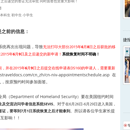
日之后递交的签证无法审批 同时面签也受重大影响！
签
本科生
初中生
小学生
是之前的信息：
捷
系统再次出现问题，导致
无法打印大部分2015年
6
月
8
日之后获批的移
2015年
6
月
9
日及之后递交的新申请！
系统恢复时间不明确！
，并在2015年
6
月
9
日之后提交在线申请表DS160的申请人，需要重新
straveldocs.com/cn_zh/cn-niv-appointmentschedule.asp
在
请人，按原预约时间参加面签。
partment of Homeland Security）要在美国纽约时间
。对于
及交流访问学者信息系统SEVIS
在6月26日-6月29日进入美国，
。所以请各位学生家长提
的签证，要等到7月1日系统恢复之后才能拿到
互影响！！