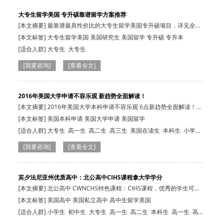
大专生留学美国 专升硕靠谱留学方案推荐
[本文摘要] 最靠谱最具性价比的大专生留学美国专升硕项目，详见全
文。
[本文标签] 大专生留学美国 美国研究生 美国留学 专升硕 专升本
[适合人群]
大专生
大专生
[我要咨询]
[查看全文]
2016年美国大学申请不容乐观 新趋势全面解读！
[本文摘要] 2016年美国大学本科申请不容乐观 6点新趋势全面解读！未
来人留学.…
[本文标签] 美国本科申请 美国大学申请 美国留学
[适合人群]
大专生
高一生
高二生
高三生
美国在读生
本科生
小学
生
初中生
本科生
高一生
高二生
高三生
[我要咨询]
[查看全文]
宾夕法尼亚州优质高中：北公高中CIHS课程拿大学学分
[本文摘要] 北公高中 CWNCHS特色课程：CIHS课程，优秀的学生可在
高中拿到大学…
[本文标签] 美国高中 美国私立高中 高中生留学美国
[适合人群]
小学生
初中生
大专生
高一生
高二生
本科生
高一生
高