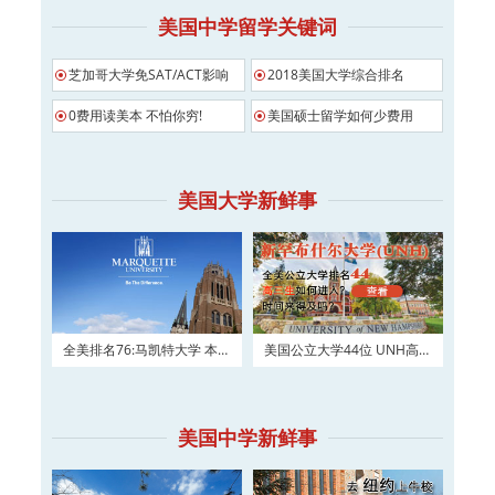
美国中学留学关键词
芝加哥大学免SAT/ACT影响
2018美国大学综合排名
0费用读美本 不怕你穷!
美国硕士留学如何少费用
美国大学新鲜事
全美排名76:马凯特大学 本科
美国公立大学44位 UNH高三
及硕士权威申请！
如何进入？
美国中学新鲜事