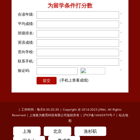
为留学条件打分数
在读年级:
*
平均成绩:
*
班级排名:
*
英语成绩:
*
意向学校:
*
联系手机:
*
验证码:
*
看不
清楚？
(手机上查看成绩)
| 工作时间：每天8:30-20:30 | Copyright @ 2014-2023 JiWei. All Rights
Reserved | 上海集为教育科技有限公司版权所有 |
沪ICP备14045979号-7
|
站点地
图
上海
北京
洛杉矶