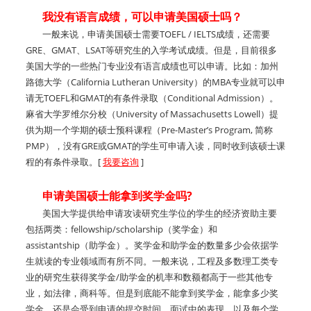
我没有语言成绩，可以申请美国硕士吗？
一般来说，申请美国硕士需要TOEFL / IELTS成绩，还需要
GRE、GMAT、LSAT等研究生的入学考试成绩。但是，目前很多
美国大学的一些热门专业没有语言成绩也可以申请。比如：加州
路德大学（California Lutheran University）的MBA专业就可以申
请无TOEFL和GMAT的有条件录取（Conditional Admission）。
麻省大学罗维尔分校（University of Massachusetts Lowell）提
供为期一个学期的硕士预科课程（Pre-Master’s Program, 简称
PMP），没有GRE或GMAT的学生可申请入读，同时收到该硕士课
程的有条件录取。[
我要咨询
]
申请美国硕士能拿到奖学金吗?
美国大学提供给申请攻读研究生学位的学生的经济资助主要
包括两类：fellowship/scholarship（奖学金）和
assistantship（助学金）。奖学金和助学金的数量多少会依据学
生就读的专业领域而有所不同。一般来说，工程及多数理工类专
业的研究生获得奖学金/助学金的机率和数额都高于一些其他专
业，如法律，商科等。但是到底能不能拿到奖学金，能拿多少奖
学金，还是会受到申请的提交时间，面试中的表现，以及每个学