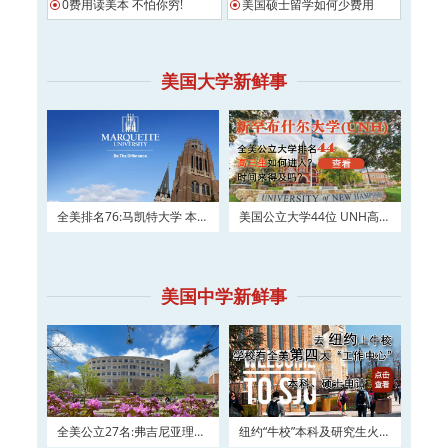
0费用读美本 不怕你穷!
美国硕士留学如何少费用
美国大学新鲜事
全美排名76:马凯特大学 本科
美国公立大学44位 UNH高三
及硕士权威申请！
如何进入？
美国中学新鲜事
全美公立27名:弗吉尼亚理工
纽约“牛校”本科及研究生火热