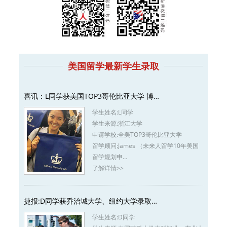
美国留学最新学生录取
喜讯：L同学获美国TOP3哥伦比亚大学 博…
学生姓名:
L同学
学生来源:
浙江大学
申请学校:
全美TOP3哥伦比亚大学
留学顾问:
James （未来人留学10年美国
留学规划申…
了解详情>>
捷报:D同学获乔治城大学、纽约大学录取…
学生姓名:
D同学