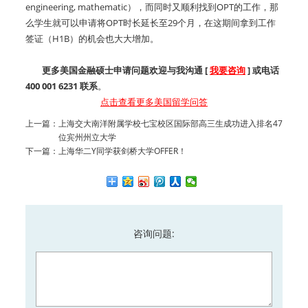
engineering, mathematic），而同时又顺利找到OPT的工作，那
么学生就可以申请将OPT时长延长至29个月，在这期间拿到工作
签证（H1B）的机会也大大增加。
更多美国金融硕士申请问题欢迎与我沟通 [
我要咨询
] 或电话
400 001 6231 联系
。
点击查看更多美国留学问答
上一篇：
上海交大南洋附属学校七宝校区国际部高三生成功进入排名47
位宾州州立大学
下一篇：
上海华二Y同学获剑桥大学OFFER！
咨询问题: