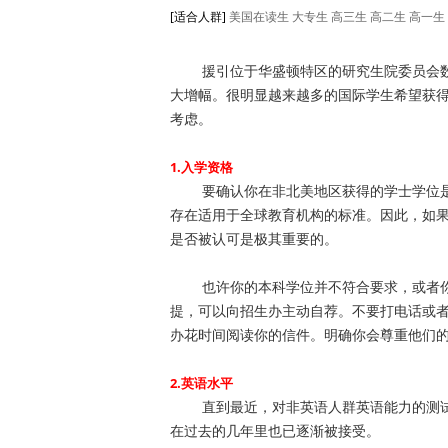
[适合人群]
美国在读生
大专生
高三生
高二生
高一生
援引位于华盛顿特区的研究生院委员会数据
大增幅。很明显越来越多的国际学生希望获
考虑。
1.入学资格
要确认你在非北美地区获得的学士学位是
存在适用于全球教育机构的标准。因此，如
是否被认可是极其重要的。
也许你的本科学位并不符合要求，或者你
提，可以向招生办主动自荐。不要打电话或
办花时间阅读你的信件。明确你会尊重他们
2.英语水平
直到最近，对非英语人群英语能力的测试
在过去的几年里也已逐渐被接受。