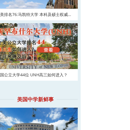
美排名76:马凯特大学 本科及硕士权威申
！
国公立大学44位 UNH高三如何进入？
美国中学新鲜事