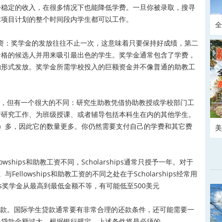
份稳定的收入，在很多情况下也能降低学费。一旦你被录取，搜寻
术项目计划的整个时间段内学生都可以工作。
全
教工资：奖学金的发放往往不止一次，这意味着只要保持好成绩，第二
请
合格的候选人并用来吸引最出色的学生。奖学金通常包含了学费，
的形式发放。奖学金所需学校投入的巨额资金并不像普通的助教工
很像，但有一个很大的不同：研究生助教凭借协助教授或学校部门工
行研究工作、为班级授课、或者辅导包括本科生在内的其他学生。
ips）多，因此它的数量更多。你仍然需要支付自己的学费和其它费
美
。
owships和助教工资不同，Scholarships通常只授予一年。对于
与Fellowships和助教工资的不同之处在于Scholarships经常用
ips奖学金从最高到最低金额不等，有可能低至500美元
。国际学生贷款通常要有非常合理的还款条件，还可能需要一
果贷款金额过大，根据银行规定，上述条件将是必须的。