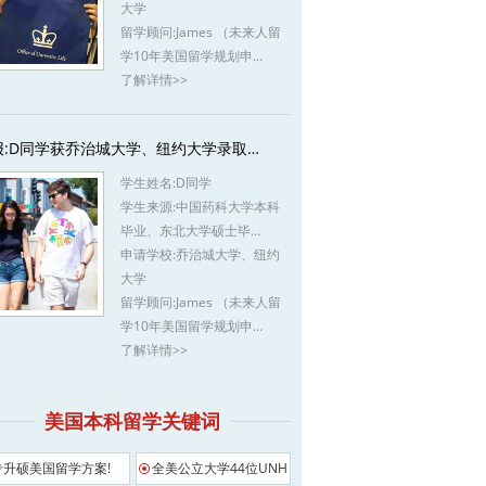
大学
留学顾问:
James （未来人留
学10年美国留学规划申…
了解详情>>
报:D同学获乔治城大学、纽约大学录取…
学生姓名:
D同学
学生来源:
中国药科大学本科
毕业、东北大学硕士毕…
申请学校:
乔治城大学、纽约
大学
留学顾问:
James （未来人留
学10年美国留学规划申…
了解详情>>
美国本科留学关键词
专升硕美国留学方案!
全美公立大学44位UNH