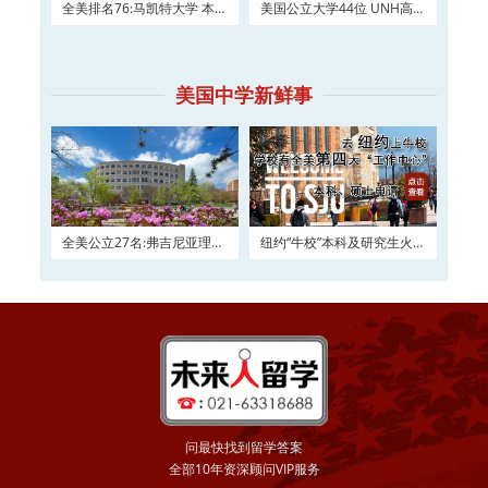
全美排名76:马凯特大学 本科
美国公立大学44位 UNH高三
及硕士权威申请！
如何进入？
美国中学新鲜事
全美公立27名:弗吉尼亚理工
纽约“牛校”本科及研究生火热
大学2016申请正在
申请
问最快找到留学答案
全部10年资深顾问VIP服务