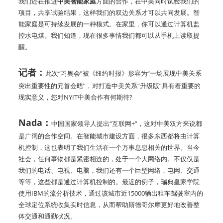
我们还在推进
中美智能家庭
方面的合作，在中美同时试验我们的
项目，共享试验结果，这样我们的双边关系才可以共同发展。智
能家庭是可持续发展的一种模式。在家里，你可以通过计算机监
控水电煤。我们知道，现在很多事情我们都可以从手机上读取提
醒。
记者：
此次“习奥会”被《纽约时报》形容为“一场展现中美关系
突出重要性的元首会晤”，对打造中美关系“升级版”具有着重要的
现实意义，您对NYIT中美合作有何期待?
Nada：
中国国家领导人提出“互联网+”，这对中美双方来说都
是广阔的合作空间。在智能城市建设方面，很多东西都将由计算
机控制，这也表明了我们生活在一个万事息息相关的世界。当今
社会，任何事物都是紧密相连的，处于一个大网络内。不仅仅是
我们的电话、电视、电脑，我们还有一个巨型网络，电网、交通
等等，这些都是通过计算机控制的。最近的例子，瑞典皇家学院
使用IBM的流分析技术，通过该城市近15000辆出租车驾驶室内的
全球定位系统收集实时信息，从而帮助斯德哥尔摩更好地改善整
体交通和通勤状况。