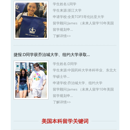
学生姓名:
L同学
学生来源:
浙江大学
申请学校:
全美TOP3哥伦比亚大学
留学顾问:
James （未来人留学10年美国
留学规划申…
了解详情>>
捷报:D同学获乔治城大学、纽约大学录取…
学生姓名:
D同学
学生来源:
中国药科大学本科毕业、东北大
学硕士毕…
申请学校:
乔治城大学、纽约大学
留学顾问:
James （未来人留学10年美国
留学规划申…
了解详情>>
美国本科留学关键词