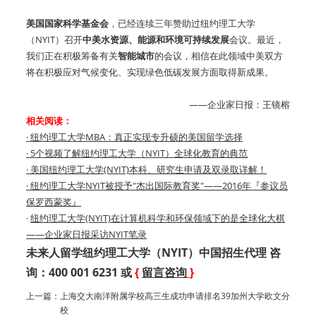
美国国家科学基金会
，已经连续三年赞助过纽约理工大学
（NYIT）召开
中美水资源、能源和环境可持续发展
会议。最近，
我们正在积极筹备有关
智能城市
的会议，相信在此领域中美双方
将在积极应对气候变化、实现绿色低碳发展方面取得新成果。
——企业家日报：王镜榕
相关阅读：
·
纽约理工大学MBA：真正实现专升硕的美国留学选择
·
5个视频了解纽约理工大学（NYIT）全球化教育的典范
·
美国纽约理工大学(NYIT)本科、研究生申请及双录取详解！
·
纽约理工大学NYIT被授予"杰出国际教育奖"——2016年『参议员
保罗西蒙奖』
·
纽约理工大学(NYIT)在计算机科学和环保领域下的是全球化大棋
——企业家日报采访NYIT笔录
未来人留学纽约理工大学（NYIT）中国招生代理 咨
询：400 001 6231 或
{
留言咨询
}
上一篇：
上海交大南洋附属学校高三生成功申请排名39加州大学欧文分
校