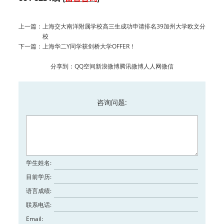
上一篇：
上海交大南洋附属学校高三生成功申请排名39加州大学欧文分
校
下一篇：
上海华二Y同学获剑桥大学OFFER！
分享到：
QQ空间
新浪微博
腾讯微博
人人网
微信
咨询问题:
学生姓名:
目前学历:
语言成绩:
联系电话:
Email: