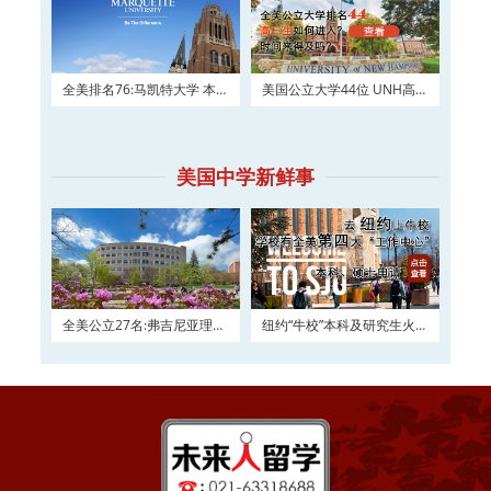
全美排名76:马凯特大学 本科
美国公立大学44位 UNH高三
及硕士权威申请！
如何进入？
美国中学新鲜事
全美公立27名:弗吉尼亚理工
纽约“牛校”本科及研究生火热
大学2016申请正在
申请