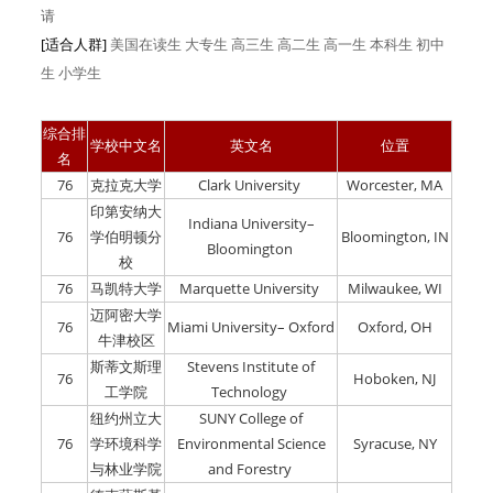
请
[适合人群]
美国在读生
大专生
高三生
高二生
高一生
本科生
初中
生
小学生
综合排
学校中文名
英文名
位置
名
76
克拉克大学
Clark University
Worcester, MA
印第安纳大
Indiana University–
76
学伯明顿分
Bloomington, IN
Bloomington
校
76
马凯特大学
Marquette University
Milwaukee, WI
迈阿密大学
76
Miami University– Oxford
Oxford, OH
牛津校区
斯蒂文斯理
Stevens Institute of
76
Hoboken, NJ
工学院
Technology
纽约州立大
SUNY College of
76
学环境科学
Environmental Science
Syracuse, NY
与林业学院
and Forestry