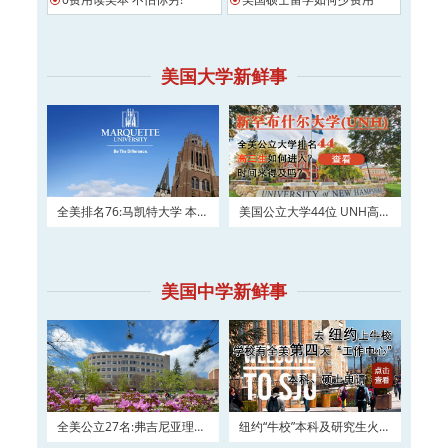
美国大学新鲜事
全美排名76:马凯特大学 本科
美国公立大学44位 UNH高三
及硕士权威申请！
如何进入？
美国中学新鲜事
全美公立27名:弗吉尼亚理工
纽约“牛校”本科及研究生火热