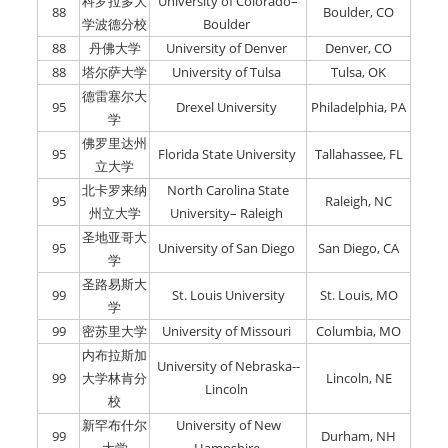
科罗拉多大
University of Colorado–
88
Boulder, CO
学波德分校
Boulder
88
丹佛大学
University of Denver
Denver, CO
88
塔尔萨大学
University of Tulsa
Tulsa, OK
德雷塞尔大
95
Drexel University
Philadelphia, PA
学
佛罗里达州
95
Florida State University
Tallahassee, FL
立大学
北卡罗来纳
North Carolina State
95
Raleigh, NC
州立大学
University– Raleigh
圣地亚哥大
95
University of San Diego
San Diego, CA
学
圣路易斯大
99
St. Louis University
St. Louis, MO
学
99
密苏里大学
University of Missouri
Columbia, MO
内布拉斯加
University of Nebraska--
99
大学林肯分
Lincoln, NE
Lincoln
校
新罕布什尔
University of New
99
Durham, NH