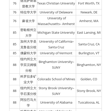
德克萨斯基
76
Texas Christian University
Fort Worth, TX
督教大学
76
特拉华大学
University of Delaware
Newark, DE
University of
76
麻省大学
Amherst, MA
Massachusetts– Amherst
密歇根州立
85
Michigan State University
East Lansing, MI
大学
加州大学圣
University of California–
85
Santa Cruz, CA
克鲁兹分校
Santa Cruz
85
佛蒙特大学
University of Vermont
Burlington, VT
纽约州立大
Binghamton University–
88
学宾汉姆顿
Binghamton, NY
SUNY
分校
科罗拉多矿
88
Colorado School of Mines
Golden, CO
业大学
纽约州立大
Stony Brook University–
88
Stony Brook, NY
学石溪分校
SUNY
阿拉巴马大
88
University of Alabama
Tuscaloosa, AL
学