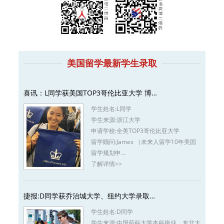
美国留学最新学生录取
喜讯：L同学获美国TOP3哥伦比亚大学 博…
学生姓名:
L同学
学生来源:
浙江大学
申请学校:
全美TOP3哥伦比亚大学
留学顾问:
James （未来人留学10年美国
留学规划申…
了解详情>>
捷报:D同学获乔治城大学、纽约大学录取…
学生姓名:
D同学
学生来源:
中国药科大学本科毕业、东北大