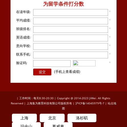
为留学条件打分数
在读年级:
*
平均成绩:
*
班级排名:
*
英语成绩:
*
意向学校:
*
联系手机:
*
验证码:
*
看不
清楚？
(手机上查看成绩)
| 工作时间：每天8:30-20:30 | Copyright @ 2014-2023 JiWei. All Rights
Reserved | 上海集为教育科技有限公司版权所有 |
沪ICP备14045979号-7
|
站点地
图
上海
北京
洛杉矶
旧金山
夏威夷