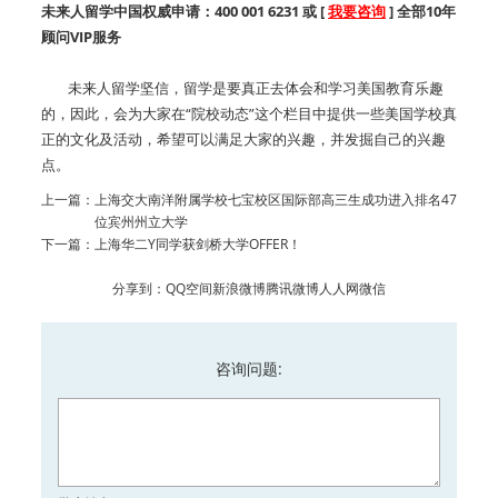
未来人留学中国权威申请：400 001 6231 或 [
我要咨询
] 全部10年
顾问VIP服务
未来人留学坚信，留学是要真正去体会和学习美国教育乐趣
的，因此，会为大家在“院校动态”这个栏目中提供一些美国学校真
正的文化及活动，希望可以满足大家的兴趣，并发掘自己的兴趣
点。
上一篇：
上海交大南洋附属学校七宝校区国际部高三生成功进入排名47
位宾州州立大学
下一篇：
上海华二Y同学获剑桥大学OFFER！
分享到：
QQ空间
新浪微博
腾讯微博
人人网
微信
咨询问题: