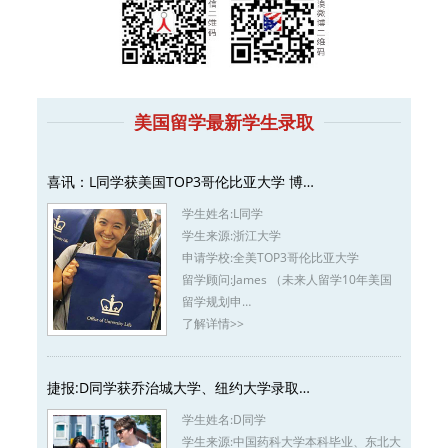
美国留学最新学生录取
喜讯：L同学获美国TOP3哥伦比亚大学 博…
学生姓名:
L同学
学生来源:
浙江大学
申请学校:
全美TOP3哥伦比亚大学
留学顾问:
James （未来人留学10年美国
留学规划申…
了解详情>>
捷报:D同学获乔治城大学、纽约大学录取…
学生姓名:
D同学
学生来源:
中国药科大学本科毕业、东北大