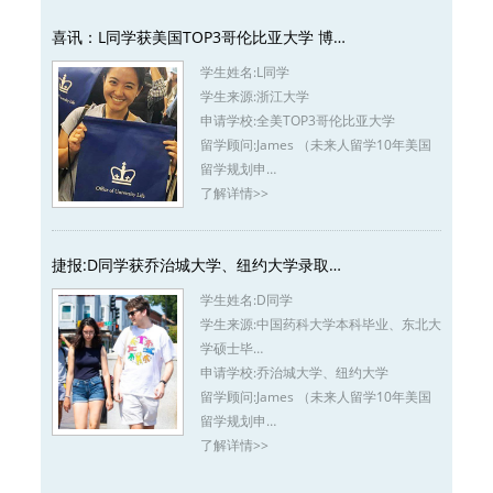
喜讯：L同学获美国TOP3哥伦比亚大学 博…
学生姓名:
L同学
学生来源:
浙江大学
申请学校:
全美TOP3哥伦比亚大学
留学顾问:
James （未来人留学10年美国
留学规划申…
了解详情>>
捷报:D同学获乔治城大学、纽约大学录取…
学生姓名:
D同学
学生来源:
中国药科大学本科毕业、东北大
学硕士毕…
申请学校:
乔治城大学、纽约大学
留学顾问:
James （未来人留学10年美国
留学规划申…
了解详情>>