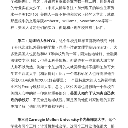
个残疾也行。总之，开设的专业都是业内数一数二的，但是开设
的专业实在太少了。（未来人留学备注：加州理工的毕业生薪资
水平全美TOP10）美国人一般不把他和其它正经的大学比，就像
那些很牛的文理学院Amherst、Williams、Swarthmore等等一
样，美国人肯定他们的实力，但是和正规学校没有可比性。
第二
：是
纽约大学NYU
。这个学校是世界首都曼哈顿岛上除
了哥伦比亚以外最好的学校（同理不讨论文理学院Barnard）。大
多数美国人也把他和MIT等学校列为一等，因为他地缘好、金融类
法律类专业顶级，但是工科是短板。但是也有一些其他大城市的
人并不以为然。例如一个芝加哥的人就觉得他并不能和芝加哥大
学甚至西北大学（稍后提到）比；一个洛杉矶的人也许觉得他并
不比UCLA或南加大USC好在哪里；一个亚特兰大的人也许觉得他
比不过Emory埃默里大学。总之，区位因素也是影响一个学校在
美国人心中的第一印象的重要部分，
美国人倾向于认为离自己家
近的学校好
，不完全是地域歧视，而是因为他们对家附近的东西
更加了解（他们地理学得都很差）。
第三
是
Carnegie Mellon University卡内基梅陇大学
。这个
学校有两个王牌：计算机和社会学。这两个王牌让他在很大一部