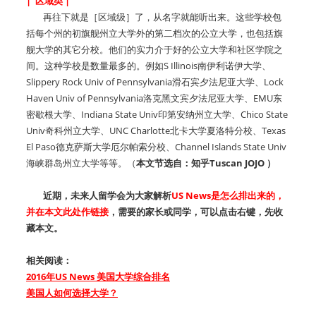
| 区域类 |
再往下就是［区域级］了，从名字就能听出来。这些学校包
括每个州的初旗舰州立大学外的第二档次的公立大学，也包括旗
舰大学的其它分校。他们的实力介于好的公立大学和社区学院之
间。这种学校是数量最多的。例如S Illinois南伊利诺伊大学、
Slippery Rock Univ of Pennsylvania滑石宾夕法尼亚大学、Lock
Haven Univ of Pennsylvania洛克黑文宾夕法尼亚大学、EMU东
密歇根大学、Indiana State Univ印第安纳州立大学、Chico State
Univ奇科州立大学、UNC Charlotte北卡大学夏洛特分校、Texas
El Paso德克萨斯大学厄尔帕索分校、Channel Islands State Univ
海峡群岛州立大学等等。（
本文节选自：知乎Tuscan JOJO ）
近期，未来人留学会为大家解析
US News是怎么排出来的，
并在本文此处作链接
，需要的家长或同学，可以点击右键，先收
藏本文。
相关阅读：
2016年US News 美国大学综合排名
美国人如何选择大学？