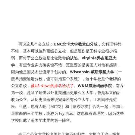
再说这几个公立校：
UNC北卡大学教堂山分校
，文科理科都
不错，基本可以位列顶级公立校，但是硬伤是工科专业很少很
弱，而对于公立校这是比较致命的缺陷。
Virginia弗吉尼亚大
学
，有些专业实力确实也不错，更重要的是美国人对他有感情，
因为他是国父杰斐逊亲手创办的。
Wisconsin 威斯康星大学
（一
般单指麦迪逊分校，也可以指整个系统），这个学校是个老牌的
公立名校，
被US News的排名给坑了
。
W&M威廉玛丽学院
，南方
第一校，是除了哈佛以外北美洲历史最久的大学，曾是私立的后
改为公立。从历史底蕴来说完爆所有公立大学。工科同样是短
板。当然，也有人吧［MIT类］和［康奈尔类］合为一起，再加上
最前面的三个学校，统称为 Ivy Plus。这也很有道理的，因为这些
学校组成了美国学术界的第一阵容。
有三个公立大学按老美的印象不好归类，大概介于这一级和