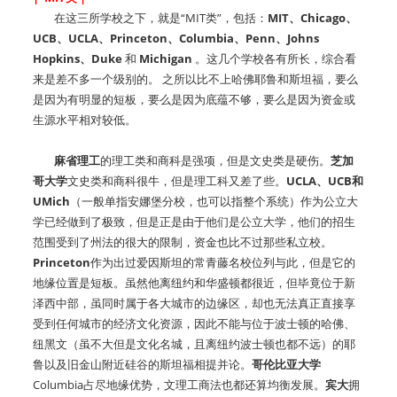
在这三所学校之下，就是“MIT类”，包括：
MIT、Chicago、
UCB、UCLA、Princeton、Columbia、Penn、Johns
Hopkins、Duke
和
Michigan
。这几个学校各有所长，综合看
来是差不多一个级别的。 之所以比不上哈佛耶鲁和斯坦福，要么
是因为有明显的短板，要么是因为底蕴不够，要么是因为资金或
生源水平相对较低。
麻省理工
的理工类和商科是强项，但是文史类是硬伤。
芝加
哥大学
文史类和商科很牛，但是理工科又差了些。
UCLA、UCB和
UMich
（一般单指安娜堡分校，也可以指整个系统）作为公立大
学已经做到了极致，但是正是由于他们是公立大学，他们的招生
范围受到了州法的很大的限制，资金也比不过那些私立校。
Princeton
作为出过爱因斯坦的常青藤名校位列与此，但是它的
地缘位置是短板。虽然他离纽约和华盛顿都很近，但毕竟位于新
泽西中部，虽同时属于各大城市的边缘区，却也无法真正直接享
受到任何城市的经济文化资源，因此不能与位于波士顿的哈佛、
纽黑文（虽不大但是文化名城，且离纽约波士顿也都不远）的耶
鲁以及旧金山附近硅谷的斯坦福相提并论。
哥伦比亚大学
Columbia占尽地缘优势，文理工商法也都还算均衡发展。
宾大
拥