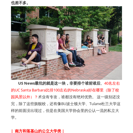
也差不多。
US News最坑的就是这一块，非要排个谁前谁后
。
40名左右
的UC Santa Barbara比排100左右的Nebraska好在哪里（除了校
园风景以外）？
术业有专攻，谁都没有绝对优势。 这一级别还没
完，除了这些旗舰校，还有像BU波士顿大学、Tulane杜兰大学这
样的前面没出现过，但是在美国大学协会里的公认一流的私立大
学。
| 南方和落基山的公立大学类 |