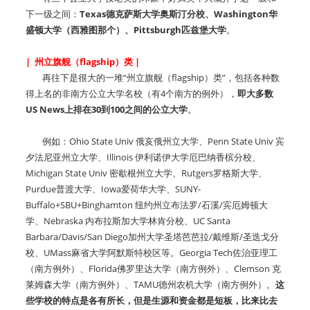
下一级之间：
Texas德克萨斯大学奥斯汀分校、Washington华
盛顿大学（西雅图那个）、Pittsburgh匹兹堡大学
。
| 州立旗舰（flagship）类 |
再往下是很大的一堆“州立旗舰（flagship）类”，包括各种数
得上名的非南方公立大学名校（有4个南方的例外），
即大多数
US News上排在30到100之间的公立大学
。
例如：Ohio State Univ 俄亥俄州立大学、Penn State Univ 宾
夕法尼亚州立大学、Illinois 伊利诺伊大学厄巴纳香槟分校、
Michigan State Univ 密歇根州立大学、Rutgers罗格斯大学、
Purdue普渡大学、Iowa爱荷华大学、SUNY-
Buffalo+SBU+Binghamton 纽约州立布法罗/石溪/宾厄姆顿大
学、Nebraska 内布拉斯加大学林肯分校、UC Santa
Barbara/Davis/San Diego加州大学圣塔芭芭拉/戴维斯/圣迭戈分
校、UMass麻省大学阿默斯特校区等。Georgia Tech佐治亚理工
（南方例外）、Florida佛罗里达大学（南方例外）、Clemson 克
莱姆森大学（南方例外）、TAMU德州农机大学（南方例外）。
这
些学校的特点是各有所长，但是生源和资金都是短板，比来比去