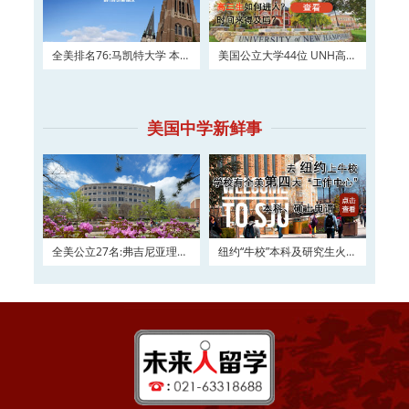
全美排名76:马凯特大学 本科
美国公立大学44位 UNH高三
及硕士权威申请！
如何进入？
美国中学新鲜事
全美公立27名:弗吉尼亚理工
纽约“牛校”本科及研究生火热
大学2016申请正在
申请