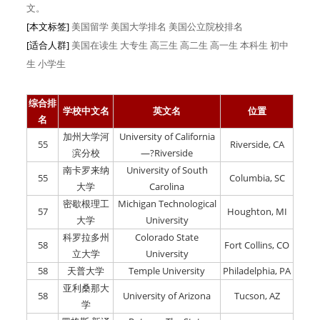
文。
[本文标签]
美国留学 美国大学排名 美国公立院校排名
[适合人群]
美国在读生
大专生
高三生
高二生
高一生
本科生
初中
生
小学生
综合排
学校中文名
英文名
位置
名
加州大学河
University of California
55
Riverside, CA
滨分校
—?Riverside
南卡罗来纳
University of South
55
Columbia, SC
大学
Carolina
密歇根理工
Michigan Technological
57
Houghton, MI
大学
University
科罗拉多州
Colorado State
58
Fort Collins, CO
立大学
University
58
天普大学
Temple University
Philadelphia, PA
亚利桑那大
58
University of Arizona
Tucson, AZ
学