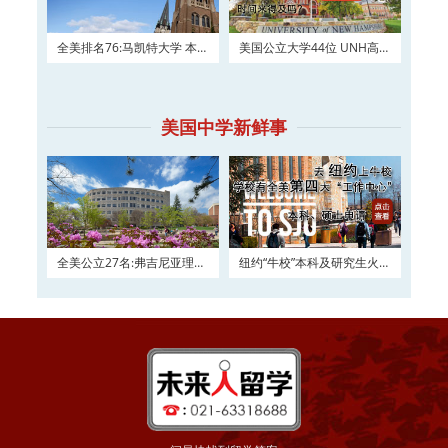
全美排名76:马凯特大学 本科
美国公立大学44位 UNH高三
及硕士权威申请！
如何进入？
美国中学新鲜事
全美公立27名:弗吉尼亚理工
纽约“牛校”本科及研究生火热
大学2016申请正在
申请