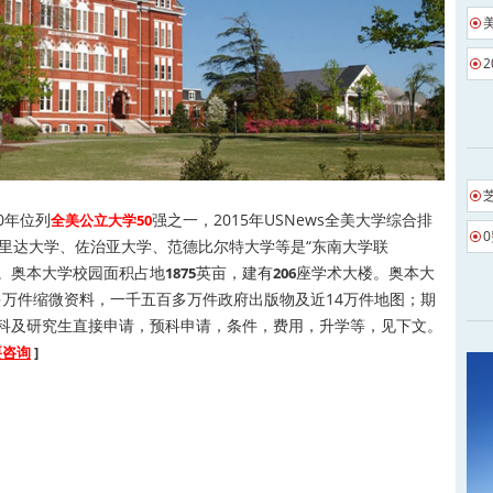
20年位列
强之一，2015年USNews全美大学综合排
全美公立大学50
罗里达大学、佐治亚大学、范德比尔特大学等是“东南大学联
成员之一。奥本大学校园面积占地
英亩，建有
座学术大楼。奥本大
1875
206
万件缩微资料，一千五百多万件政府出版物及近14万件地图；期
学本科及研究生直接申请，预科申请，条件，费用，升学等，见下文。
要咨询
]