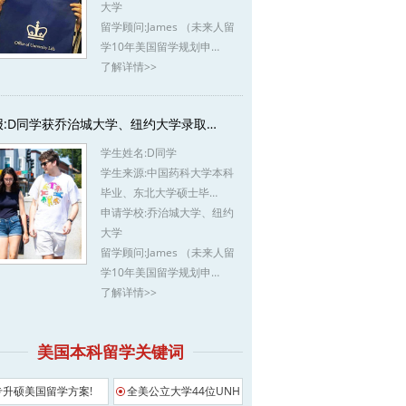
大学
留学顾问:
James （未来人留
学10年美国留学规划申…
了解详情>>
报:D同学获乔治城大学、纽约大学录取…
学生姓名:
D同学
学生来源:
中国药科大学本科
毕业、东北大学硕士毕…
申请学校:
乔治城大学、纽约
大学
留学顾问:
James （未来人留
学10年美国留学规划申…
了解详情>>
美国本科留学关键词
专升硕美国留学方案!
全美公立大学44位UNH