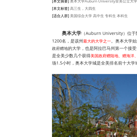
[本文摘要]
奥本大学Auburn University全美
[本文标签]
高三生，大四生
[适合人群]
美国综合大学
高中生
专科生
本科生
奥本大学
（Auburn Universi
1200名，是该州
。奥本大学始
最大的大学之一
的大学，也是阿拉巴马州第一个接受
政府赠地
是全美少数几个获得
美国政府赠陆地、赠海洋
场1.5小时，奥本大学城是全美排名前十大学