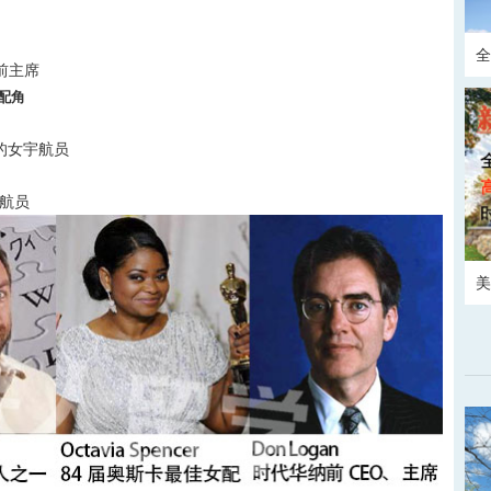
O
全
前主席
女配角
请
走的女宇航员
航员
美