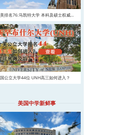
美排名76:马凯特大学 本科及硕士权威申
！
国公立大学44位 UNH高三如何进入？
美国中学新鲜事