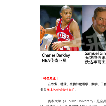
| 特色专业 |
在
和
农业、林业、生物
物理学、数学、工
业是
。
奥本独创或者特有的
奥本大学（Auburn University）是全