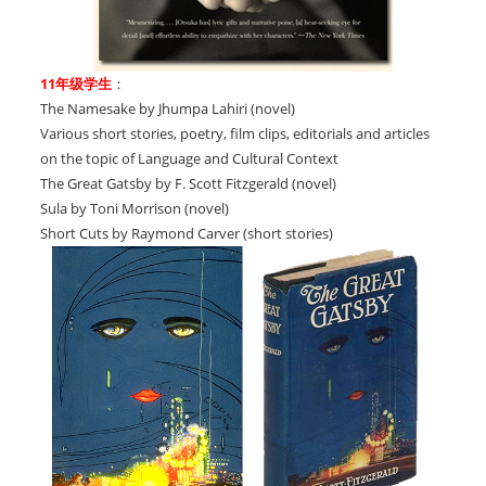
11年级学生
：
The Namesake by Jhumpa Lahiri (novel)
Various short stories, poetry, film clips, editorials and articles
on the topic of Language and Cultural Context
The Great Gatsby by F. Scott Fitzgerald (novel)
Sula by Toni Morrison (novel)
Short Cuts by Raymond Carver (short stories)