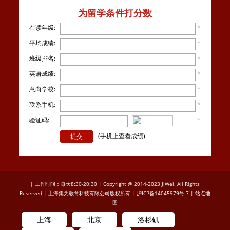
为留学条件打分数
在读年级:
*
平均成绩:
*
班级排名:
*
英语成绩:
*
意向学校:
*
联系手机:
*
验证码:
*
看不
清楚？
(手机上查看成绩)
| 工作时间：每天8:30-20:30 | Copyright @ 2014-2023 JiWei. All Rights
Reserved | 上海集为教育科技有限公司版权所有 |
沪ICP备14045979号-7
|
站点地
图
上海
北京
洛杉矶