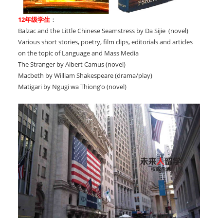
12年级学生
：
Balzac and the Little Chinese Seamstress by Da Sijie (novel)
Various short stories, poetry, film clips, editorials and articles
on the topic of Language and Mass Media
The Stranger by Albert Camus (novel)
Macbeth by William Shakespeare (drama/play)
Matigari by Ngugi wa Thiong’o (novel)