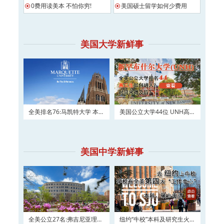
0费用读美本 不怕你穷!
美国硕士留学如何少费用
美国大学新鲜事
全美排名76:马凯特大学 本科
美国公立大学44位 UNH高三
及硕士权威申请！
如何进入？
美国中学新鲜事
全美公立27名:弗吉尼亚理工
纽约“牛校”本科及研究生火热