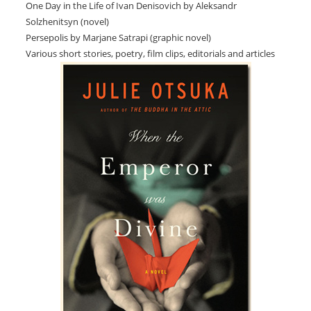
One Day in the Life of Ivan Denisovich by Aleksandr
Solzhenitsyn (novel)
Persepolis by Marjane Satrapi (graphic novel)
Various short stories, poetry, film clips, editorials and articles