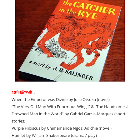
10年级学生
：
When the Emperor was Divine by Julie Otsuka (novel)
“The Very Old Man With Enormous Wings” & “The Handsomest
Drowned Man in the World” by Gabriel Garcia-Marquez (short
stories)
Purple Hibiscus by Chimamanda Ngozi Adichie (novel)
Hamlet by William Shakespeare (drama / play)