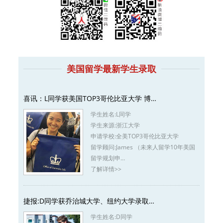
美国留学最新学生录取
喜讯：L同学获美国TOP3哥伦比亚大学 博…
学生姓名:
L同学
学生来源:
浙江大学
申请学校:
全美TOP3哥伦比亚大学
留学顾问:
James （未来人留学10年美国
留学规划申…
了解详情>>
捷报:D同学获乔治城大学、纽约大学录取…
学生姓名:
D同学