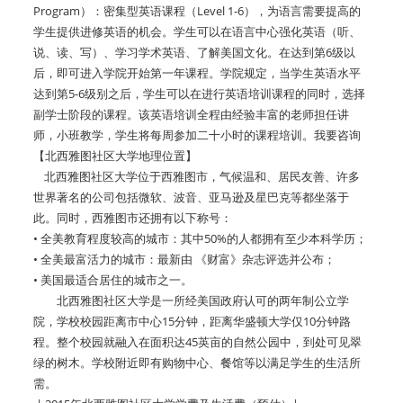
Program）：密集型英语课程（Level 1-6），为语言需要提高的
学生提供进修英语的机会。学生可以在语言中心强化英语（听、
说、读、写）、学习学术英语、了解美国文化。在达到第6级以
后，即可进入学院开始第一年课程。学院规定，当学生英语水平
达到第5-6级别之后，学生可以在进行英语培训课程的同时，选择
副学士阶段的课程。该英语培训全程由经验丰富的老师担任讲
师，小班教学，学生将每周参加二十小时的课程培训。我要咨询
【北西雅图社区大学地理位置】
北西雅图社区大学位于西雅图市，气候温和、居民友善、许多
世界著名的公司包括微软、波音、亚马逊及星巴克等都坐落于
此。同时，西雅图市还拥有以下称号：
• 全美教育程度较高的城市：其中50%的人都拥有至少本科学历；
• 全美最富活力的城市：最新由 《财富》杂志评选并公布；
• 美国最适合居住的城市之一。
北西雅图社区大学是一所经美国政府认可的两年制公立学
院，学校校园距离市中心15分钟，距离华盛顿大学仅10分钟路
程。整个校园就融入在面积达45英亩的自然公园中，到处可见翠
绿的树木。学校附近即有购物中心、餐馆等以满足学生的生活所
需。