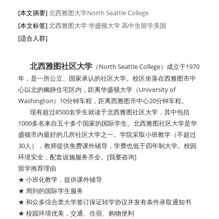
[本文摘要]
北西雅图大学North Seattle College
[本文标签]
北西雅图大学 华盛顿大学 高中生留学美国
[适合人群]
北西雅图社区大学
（North Seattle College）成立于1970
年，是一所公立、国家承认的社区大学。校区坐落在西雅图市中
心以北的幽静住宅区内，距离华盛顿大学（University of
Washington）10分钟车程，距离西雅图市中心20分钟车程。
现有超过8500名学生就读于北西雅图社区大学，其中包括
1000多名来自五十多个国家的国际学生。北西雅图社区大学是华
盛顿市内最好的几所社区大学之一。学院采取小班教学（不超过
30人），教师提供免费课外辅导，学费也低于四年制大学。校园
环境安全，配套设施服务齐全。[我要咨询]
留学推荐理由
★ 小班化教学，提供课外辅导
★ 周到的国际学生服务
★ 和众多综合类大学签订保证转学协议并发有条件录取通知书
★ 校园环境优美，交通、住宿、购物便利