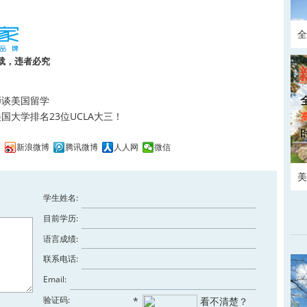
全
请
载，违者必究
师谈美国留学
大学排名23位UCLA大三！
间
新浪微博
腾讯微博
人人网
微信
美
学生姓名:
目前学历:
语言成绩:
联系电话:
Email:
验证码:
*
看不清楚？