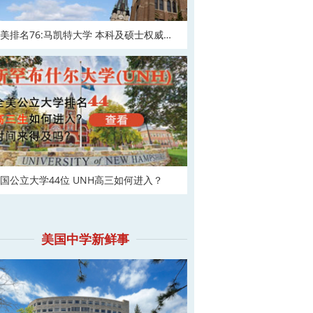
美排名76:马凯特大学 本科及硕士权威申
！
国公立大学44位 UNH高三如何进入？
美国中学新鲜事