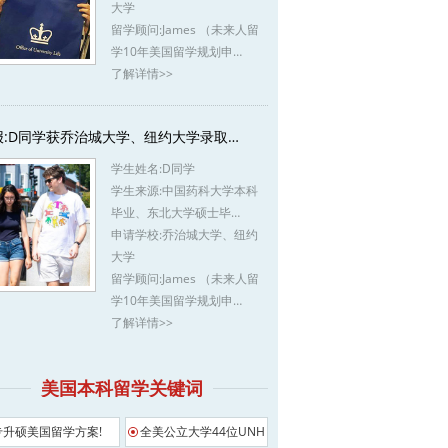
大学
留学顾问:
James （未来人留
学10年美国留学规划申…
了解详情>>
报:D同学获乔治城大学、纽约大学录取…
学生姓名:
D同学
学生来源:
中国药科大学本科
毕业、东北大学硕士毕…
申请学校:
乔治城大学、纽约
大学
留学顾问:
James （未来人留
学10年美国留学规划申…
了解详情>>
美国本科留学关键词
专升硕美国留学方案!
全美公立大学44位UNH