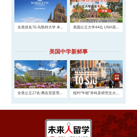
全美排名76:马凯特大学 本科
美国公立大学44位 UNH高三
及硕士权威申请！
如何进入？
美国中学新鲜事
全美公立27名:弗吉尼亚理工
纽约“牛校”本科及研究生火热
大学2016申请正在
申请