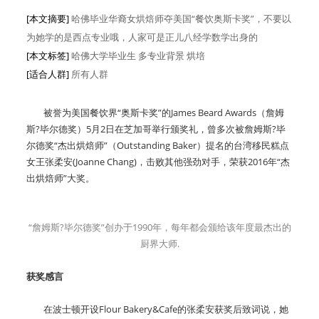
[本文摘要]
哈佛毕业华裔女烘焙师夺美国“餐饮奥斯卡奖”，不要以
为她学的是西点专业哦，人家可是正儿八经学数学出身的
[本文标签]
哈佛大学毕业生 多专业背景 烘培
[适合人群]
所有人群
被誉为美国餐饮界“奥斯卡奖”的James Beard Awards（詹姆
斯?毕尔德奖）5月2日在芝加哥举行颁奖礼，曾多次被詹姆斯?毕
尔德奖“杰出烘焙师”（Outstanding Baker）提名的台湾移民糕点
女王张柔安(Joanne Chang)，击败其他强劲对手，荣获2016年“杰
出烘焙师”大奖。
“詹姆斯?毕尔德奖”创办于1990年，每年都会颁给该年度最杰出的
厨界大师.
获奖感言
在波士顿开设Flour Bakery&Cafe的张柔安获奖后致词说，她