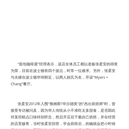
“面包咖啡屋”经理表示，该店全体员工都以老板张柔安的得奖
为荣，目前在波士顿有四个据点，时常一位难求。另外，张柔安
与夫婿在波士顿华埠附近，以两人姓氏为名，开设“Myers +
Chang”餐厅。
张柔安2012年入围“詹姆斯?毕尔德奖”的“杰出烘焙师”时，曾
接受专访被问及，因为华人传统从小不准吃太多甜食，是否因此
对某些糕点口味特别怀念，然后开店后干脆自己烘焙，并在经营
的店里贩售，当时张柔安回答，学会烘焙后，的确就会把小时候