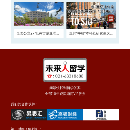
全美公立27名:弗吉尼亚理工
纽约“牛校”本科及研究生火热
大学2016申请正在
申请
问最快找到留学答案
全部10年资深顾问VIP服务
我们的合作伙伴：
第一时间了解我们：