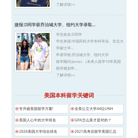
了解详情>>
捷报:D同学获乔治城大学、纽约大学录取…
学生姓名:
D同学
学生来源:
中国药科大学本科毕业、东北大
学硕士毕…
申请学校:
乔治城大学、纽约大学
留学顾问:
James （未来人留学10年美国
留学规划申…
了解详情>>
美国本科留学关键词
专升硕美国留学方案!
全美公立大学44位UNH
美国人心中的大学排名
GPA怎么算才是对的？
2026美国大学综合排名
2021高考后留学美国汇总