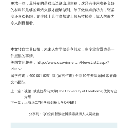
更浓一些，最特别的是糕点边缘出现焦糖，这只有使用准备良好
的材料和足够的烘焙火候才能够做到。
除了做糕点的功力，张柔
安还喜欢长跑，她连续十几年参加波士顿马拉松赛，惊人的毅力
令人刮目相看。
本文转自世界日报
，
未来人留学仅分享转发，
多专业背景也是一
件挺酷的事情。
美国文化趣事：http://www.usawinner.cn/NewsList2.aspx?
id=157
留学咨询：400 001 6231 或 {留言咨询} 全部10年资深顾问 常青藤
文书团队
上一篇：
视频|俄克拉荷马大学(The University of Oklahoma)优势专业
介绍
下一篇：
上海华二Y同学获剑桥大学OFFER！
分享到：
QQ空间
新浪微博
腾讯微博
人人网
微信