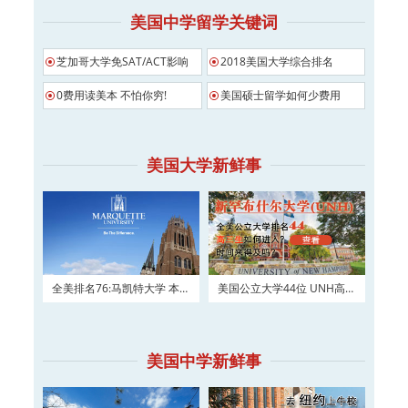
美国中学留学关键词
芝加哥大学免SAT/ACT影响
2018美国大学综合排名
0费用读美本 不怕你穷!
美国硕士留学如何少费用
美国大学新鲜事
全美排名76:马凯特大学 本科
美国公立大学44位 UNH高三
及硕士权威申请！
如何进入？
美国中学新鲜事