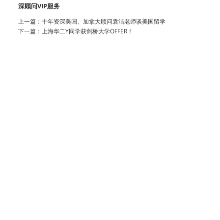
深顾问VIP服务
上一篇：
十年资深美国、加拿大顾问袁洁老师谈美国留学
下一篇：
上海华二Y同学获剑桥大学OFFER！
分享到：
QQ空间
新浪微博
腾讯微博
人人网
微信
咨询问题:
学生姓名:
目前学历:
语言成绩:
联系电话:
Email:
验证码:
看不清楚？
*