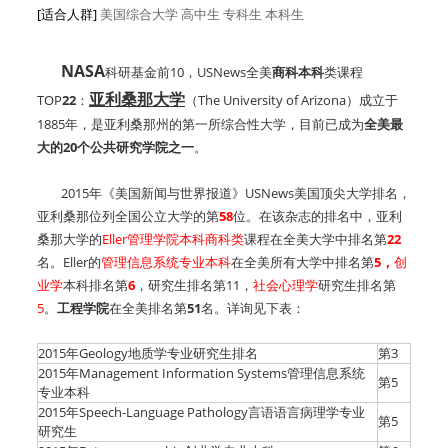
[适合人群]
美国综合大学
高中生
专科生
本科生
NASA
科研基金前10，USNews全美
商科本科
类课程
亚利桑那大学
TOP
22
：
（The University of Arizona）成立于
1885年，是亚利桑那州的第一所综合性大学，目前已成为
全美最
大的20个公共研究学院之一
。
2015年《美国新闻与世界报道》USNews美国顶尖大学排名，
亚利桑那位列全国公立大学的第
58
位。在该杂志的排名中，亚利
桑那大学的
Eller管理学院本科商科类
课程在全美大学中排名第
22
名。Eller的
管理信息系统专业本科
在全美所有大学中排名第
5，
创
业学
本科排名第
6
，研究生排名第11，
社会心理学
研究生排名第
5
。
工程学院
在全美排名第
51
名。详询见下表：
2015年Geology地质学专业研究生排名
第3
2015年Management Information Systems管理信息系统
第5
专业本科
2015年Speech-Language Pathology言语语言病理学专业
第5
研究生