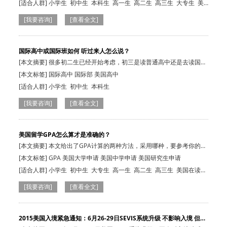
[适合人群]
小学生
初中生
本科生
高一生
高二生
高三生
大专生
美
国在读生
[我要咨询]
[查看全文]
国际高中或国际班如何 听过来人怎么说？
[本文摘要] 很多初二生已经开始考虑，初三是读普通高中还是去读国际
高中，还是…
[本文标签] 国际高中 国际部 美国高中
[适合人群]
小学生
初中生
本科生
[我要咨询]
[查看全文]
美国留学GPA怎么算才是准确的？
[本文摘要] 本文给出了GPA计算的两种方法，采用哪种，要参考你的学
校，需要的…
[本文标签] GPA 美国大学申请 美国中学申请 美国研究生申请
[适合人群]
小学生
初中生
大专生
高一生
高二生
高三生
美国在读
生
小学生
初中生
本科生
高一生
高二生
[我要咨询]
[查看全文]
2015美国入境紧急通知：6月26-29日SEVIS系统升级 不影响入境 但