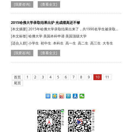
国在读生
[我要咨询]
[查看全文]
2015哈佛大学录取结果出炉 光成绩高还不够
[本文摘要] 2015年哈佛大学录取结果出来了，共1990名学生被录取，
而申请者则为…
[本文标签] 哈佛大学 美国本科申请 美国顶级大学
[适合人群]
小学生
初中生
本科生
高一生
高二生
高三生
大专生
[我要咨询]
[查看全文]
首页
1
2
3
4
5
6
7
8
9
10
11
尾页