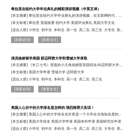
希拉里在纽约大学毕业典礼的精彩演讲视频（中英互译）
[本文摘要] 希拉里在纽约大学毕业典礼的演讲视频，在互联网时代，每
一个人都是…
[本文标签] 希拉里 美国政要 纽约大学 美国毕业典礼 美国大学文化
[适合人群]
小学生
初中生
本科生
高一生
高二生
高三生
大专生
美
国在读生
[我要咨询]
[查看全文]
演员徐娇留学美国 获迈阿密大学和雪城大学录取
[本文摘要] 《长江七号》里面的小主角徐娇获美国排名48迈阿密大学和
58雪城大学…
[本文标签] 美国大学申请 雪城大学 迈阿密大学
[适合人群]
小学生
初中生
本科生
高一生
高二生
高三生
[我要咨询]
[查看全文]
美国人心目中的大学排名是怎样的 强烈推荐大实话！
[本文摘要] 美国人心中的大学排名也许更是一个大学在当地知名度的反
映，分为顶…
[本文标签] 美国大学排名 美国大学申请 美国本科申请 美国研究生申请
[适合人群]
小学生
初中生
本科生
高一生
高二生
高三生
大专生
美