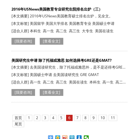
2016年USNews美国教育专业研究生院排名出炉（三）
[本文摘要] 2016年USNews美国教育硕士排名出炉，见全文。
[本文标签] 美国留学 美国大学排名 美国教育专业 美国硕士申请
[适合人群]
本科生
高一生
高二生
高三生
大专生
美国在读生
[我要咨询]
[查看全文]
美国研究生申请 除了托福或雅思 如何选择考GRE还是GMAT?
[本文摘要] 去美国读研究生，除了托福或雅思外，是不是还得考GRE或
GMAT？如果…
[本文标签] 美国硕士申请 去美国读研究生 GRE GMAT
[适合人群]
高一生
高二生
高三生
美国在读生
本科生
高一生
高二
生
高三生
大专生
美国在读生
[我要咨询]
[查看全文]
首页
1
2
3
4
5
6
7
8
9
10
11
尾页