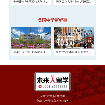
全美排名76:马凯特大学 本科
美国公立大学44位 UNH高三
及硕士权威申请！
如何进入？
美国中学新鲜事
全美公立27名:弗吉尼亚理工
纽约“牛校”本科及研究生火热
大学2016申请正在
申请
问最快找到留学答案
全部10年资深顾问VIP服务