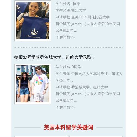
学生姓名:
L同学
学生来源:
浙江大学
申请学校:
全美TOP3哥伦比亚大学
留学顾问:
James （未来人留学10年美国
留学规划申…
了解详情>>
捷报:D同学获乔治城大学、纽约大学录取…
学生姓名:
D同学
学生来源:
中国药科大学本科毕业、东北大
学硕士毕…
申请学校:
乔治城大学、纽约大学
留学顾问:
James （未来人留学10年美国
留学规划申…
了解详情>>
美国本科留学关键词