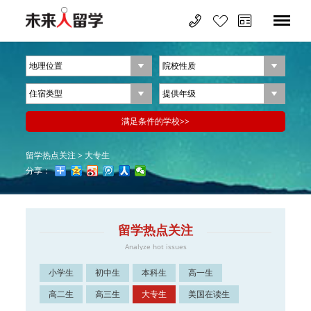
留学热点关注
>
大专生
分享：
留学热点关注
Analyze hot issues
小学生
初中生
本科生
高一生
高二生
高三生
大专生
美国在读生