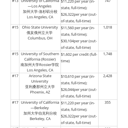
#13
University of California
747
$11,220 per year (in-
—Los Angeles
state, full-time);
加州大学-洛杉矶分校
$26,322per year (out-
Los Angeles, CA
of-state, full-time)
#15
Ohio State University
1,018
$11,560 per year (in-
俄亥俄州立大学
state, full-time);
Columbus, OH
$30,104per year (out-
of-state, full-time)
#15
University of Southern
1,748
$1,602 per credit (full-
California (Rossier)
time)
南加州大学Rossier学院
Los Angeles, CA
#17
Arizona State
2,428
$10,610 per year (in-
University
state, full-time);
亚利桑那州立大学
$26,044per year (out-
Phoenix, AZ
of-state, full-time)
#17
University of California
355
$11,220 per year (in-
—Berkeley
state, full-time);
加州大学伯克利分校
$26,322per year (out-
Berkeley, CA
of-state, full-time)