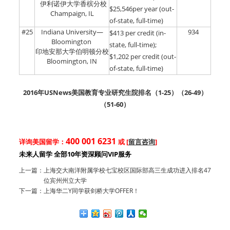
伊利诺伊大学香槟分校
$25,546per year (out-
Champaign, IL
of-state, full-time)
#25
Indiana University—
934
$413 per credit (in-
Bloomington
state, full-time);
印地安那大学伯明顿分校
$1,202 per credit (out-
Bloomington, IN
of-state, full-time)
2016年USNews美国教育专业研究生院排名（
1-25
）（
26-49
）
（
51-60
）
400 001 6231
详询美国留学：
或 [
留言咨询
]
未来人留学 全部10年资深顾问VIP服务
上一篇：
上海交大南洋附属学校七宝校区国际部高三生成功进入排名47
位宾州州立大学
下一篇：
上海华二Y同学获剑桥大学OFFER！