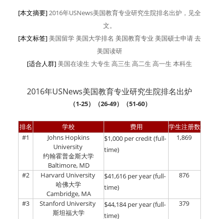
[本文摘要]
2016年USNews美国教育专业研究生院排名出炉，见全
文。
[本文标签]
美国留学 美国大学排名 美国教育专业 美国硕士申请 去
美国读研
[适合人群]
美国在读生
大专生
高三生
高二生
高一生
本科生
2016年USNews美国教育专业研究生院排名出炉
（
1-25
）（
26-49
）（
51-60
）
排名
学校
费用
学生注册数
#1
Johns Hopkins
1,869
$1,000 per credit (full-
University
time)
约翰霍普金斯大学
Baltimore, MD
#2
Harvard University
876
$41,616 per year (full-
哈佛大学
time)
Cambridge, MA
#3
Stanford University
379
$44,184 per year (full-
斯坦福大学
time)