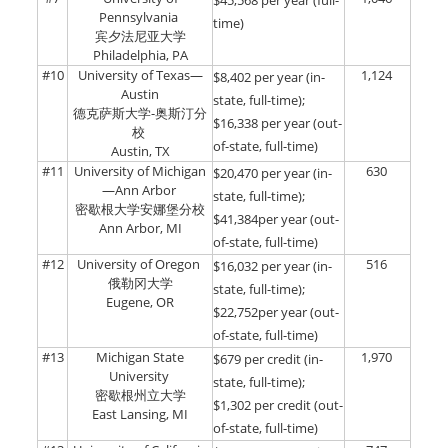
$45,568 per year (full-
Pennsylvania
time)
宾夕法尼亚大学
Philadelphia, PA
#10
University of Texas—
1,124
$8,402 per year (in-
Austin
state, full-time);
德克萨斯大学-奥斯汀分
$16,338 per year (out-
校
of-state, full-time)
Austin, TX
#11
University of Michigan
630
$20,470 per year (in-
—Ann Arbor
state, full-time);
密歇根大学安娜堡分校
$41,384per year (out-
Ann Arbor, MI
of-state, full-time)
#12
University of Oregon
516
$16,032 per year (in-
俄勒冈大学
state, full-time);
Eugene, OR
$22,752per year (out-
of-state, full-time)
#13
Michigan State
1,970
$679 per credit (in-
University
state, full-time);
密歇根州立大学
$1,302 per credit (out-
East Lansing, MI
of-state, full-time)