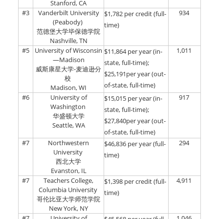
Stanford, CA
#3
Vanderbilt University
934
$1,782 per credit (full-
(Peabody)
time)
范德堡大学毕保德学院
Nashville, TN
#5
University of Wisconsin
1,011
$11,864 per year (in-
—Madison
state, full-time);
威斯康星大学-麦迪逊分
$25,191per year (out-
校
of-state, full-time)
Madison, WI
#6
University of
917
$15,015 per year (in-
Washington
state, full-time);
华盛顿大学
$27,840per year (out-
Seattle, WA
of-state, full-time)
#7
Northwestern
294
$46,836 per year (full-
University
time)
西北大学
Evanston, IL
#7
Teachers College,
4,911
$1,398 per credit (full-
Columbia University
time)
哥伦比亚大学师范学院
New York, NY
#7
University of
1,046