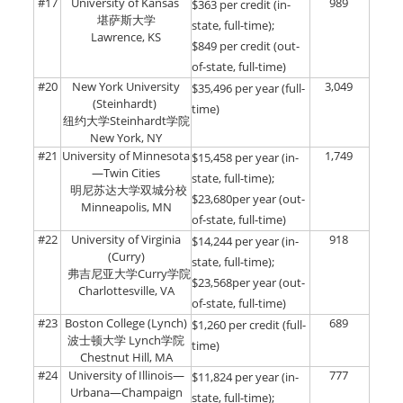
#17
University of Kansas
989
$363 per credit (in-
堪萨斯大学
state, full-time);
Lawrence, KS
$849 per credit (out-
of-state, full-time)
#20
New York University
3,049
$35,496 per year (full-
(Steinhardt)
time)
纽约大学Steinhardt学院
New York, NY
#21
University of Minnesota
1,749
$15,458 per year (in-
—Twin Cities
state, full-time);
明尼苏达大学双城分校
$23,680per year (out-
Minneapolis, MN
of-state, full-time)
#22
University of Virginia
918
$14,244 per year (in-
(Curry)
state, full-time);
弗吉尼亚大学Curry学院
$23,568per year (out-
Charlottesville, VA
of-state, full-time)
#23
Boston College (Lynch)
689
$1,260 per credit (full-
波士顿大学 Lynch学院
time)
Chestnut Hill, MA
#24
University of Illinois—
777
$11,824 per year (in-
Urbana—Champaign
state, full-time);