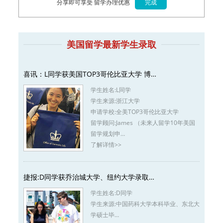
分享即可享受 留学办理优惠
美国留学最新学生录取
喜讯：L同学获美国TOP3哥伦比亚大学 博…
学生姓名:
L同学
学生来源:
浙江大学
申请学校:
全美TOP3哥伦比亚大学
留学顾问:
James （未来人留学10年美国
留学规划申…
了解详情>>
捷报:D同学获乔治城大学、纽约大学录取…
学生姓名:
D同学
学生来源:
中国药科大学本科毕业、东北大
学硕士毕…