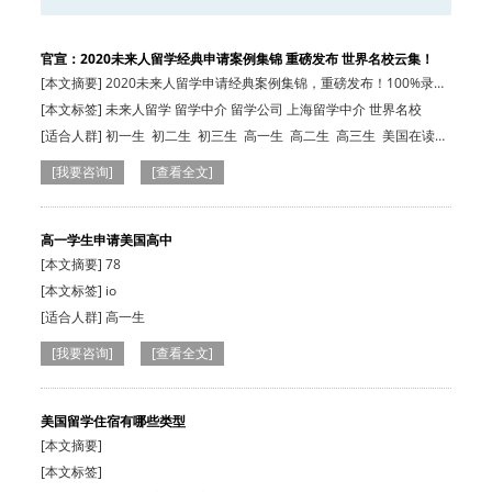
官宣：2020未来人留学经典申请案例集锦 重磅发布 世界名校云集！
[本文摘要] 2020未来人留学申请经典案例集锦，重磅发布！100%录取
率，名校OFF…
[本文标签] 未来人留学 留学中介 留学公司 上海留学中介 世界名校
[适合人群]
初一生
初二生
初三生
高一生
高二生
高三生
美国在读
生
小学生
小学生
初中生
大专生
高一生
高二生
高三生
美国在读
[我要咨询]
[查看全文]
生
本科生
小学生
初中生
本科生
高一生
高二生
高三生
大专生
美
国在读生
高一学生申请美国高中
[本文摘要] 78
[本文标签] io
[适合人群]
高一生
[我要咨询]
[查看全文]
美国留学住宿有哪些类型
[本文摘要]
[本文标签]