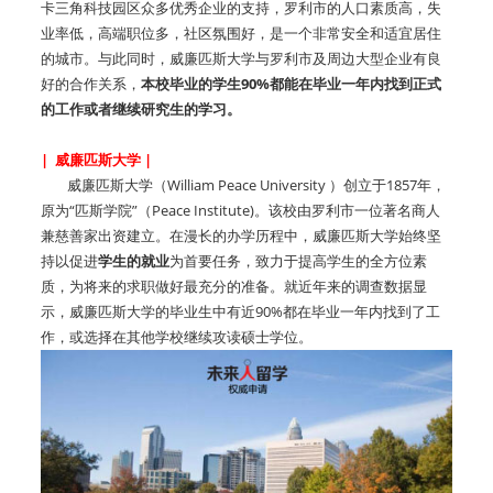
卡三角科技园区众多优秀企业的支持，罗利市的人口素质高，失
业率低，高端职位多，社区氛围好，是一个非常安全和适宜居住
的城市。与此同时，威廉匹斯大学与罗利市及周边大型企业有良
好的合作关系，
本校毕业的学生90%都能在毕业一年内找到正式
的工作或者继续研究生的学习。
| 威廉匹斯大学 |
威廉匹斯大学（William Peace University ）创立于1857年，
原为“匹斯学院”（Peace Institute)。该校由罗利市一位著名商人
兼慈善家出资建立。在漫长的办学历程中，威廉匹斯大学始终坚
持以促进
学生的就业
为首要任务，致力于提高学生的全方位素
质，为将来的求职做好最充分的准备。就近年来的调查数据显
示，威廉匹斯大学的毕业生中有近90%都在毕业一年内找到了工
作，或选择在其他学校继续攻读硕士学位。