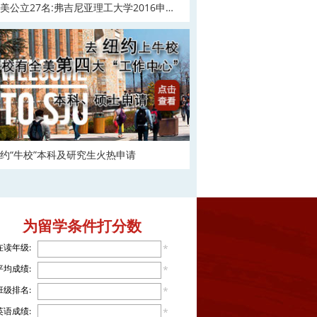
美公立27名:弗吉尼亚理工大学2016申请
在
约“牛校”本科及研究生火热申请
为留学条件打分数
在读年级:
*
平均成绩:
*
班级排名:
*
英语成绩:
*