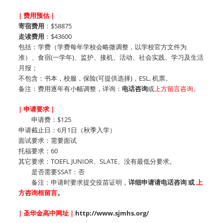
| 费用预估 |
寄宿费用
：$58875
走读费用
：$43600
包括：学费（学费每年学校会略微调整，以学校官方文件为
准）、食宿(一学年)、监护、接机、活动、社会实践、学习及生活
月报；
不包含：书本，校服，保险(可提供选择)，ESL, 机票。
备注：费用逐年有小幅调整，详询：
电话咨询
或
上方留言咨询
。
| 申请要求 |
申请费：$125
申请截止日：6月1日（秋季入学）
面试要求：需要面试
托福要求：60
其它要求：TOEFL JUNIOR、SLATE、没有最低分要求。
是否需要SSAT：否
备注：
申请时要求提交疫苗证明，
详细申请请电话咨询 或
上
方咨询框留言
。
| 圣华金高中网址 |
http://www.sjmhs.org/