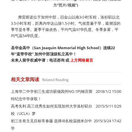
方“照片/视频”)
弗雷斯诺位于加州中部，旧金山以南3小时车程，洛杉矶以北
3.5小时车程，距离内华达山脉1.5小时。气候普遍干旱，最潮湿的
季节是冬季。夏季干燥炎热，平均气温97华氏度。冬季多雾，平
均气温54华氏度。
圣华金高中（San Joaquin Memorial High School）连续22
年“蓝带学校” 加州中部顶级私立高中！
未来人留学权威申请：电话咨询 或
上方网络留言
相关文章阅读
Related Reading
上海华二中学初三生成功获缅因州NO.1约翰百斯
2018/1/2 15:00
特纪念中学录取！
高考失利 高三优秀生如何实现加州大学洛杉矶分
2015/5/11 0:29
校（UCLA）梦
初三生有主见目标常春藤 选择IB名校温德米尔中
2015/3/24 17:42
学