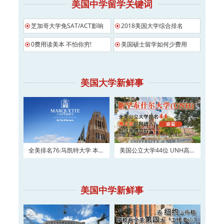
美国中学留学关键词
芝加哥大学免SAT/ACT影响
2018美国大学综合排名
0费用读美本 不怕你穷!
美国硕士留学如何少费用
美国大学新鲜事
全美排名76:马凯特大学 本科
美国公立大学44位 UNH高三
及硕士权威申请！
如何进入？
美国中学新鲜事