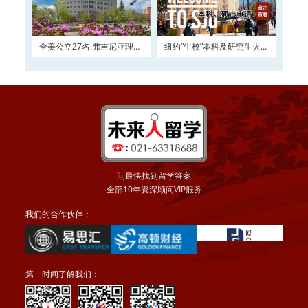
全美公立27名:弗吉尼亚理工
纽约“牛校”本科及研究生火热
大学2016申请正在
申请
问最快找到留学答案
全部10年资深顾问VIP服务
我们的合作伙伴：
第一时间了解我们：