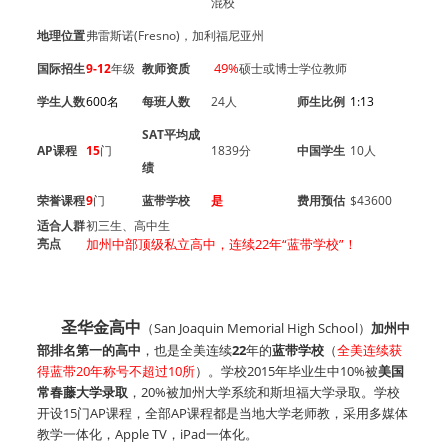
混校
地理位置
弗雷斯诺(Fresno)，加利福尼亚州
49%
国际招生
9-12
年级
教师资质
硕士或博士学位教师
学生人数
600名
每班人数
24人
师生比例
1:13
SAT平均成
AP课程
15
门
1839分
中国学生
10人
绩
荣誉课程
9
门
蓝带学校
是
费用预估
$43600
适合人群
初三生、高中生
亮点
加州中部顶级私立高中，连续22年“蓝带学校”！
圣华金高中
（San Joaquin Memorial High School）
加州中
部排名第一的高中
，也是全美连续
22
年的
蓝带学校
（
全美连续获
得蓝带20年称号不超过10所
）。学校2015年毕业生中10%被
美国
常春藤大学录取
，20%被加州大学系统和斯坦福大学录取。
学校
开设15门AP课程，全部AP课程都是当地大学老师教，采用多媒体
教学一体化，Apple TV，iPad一体化。