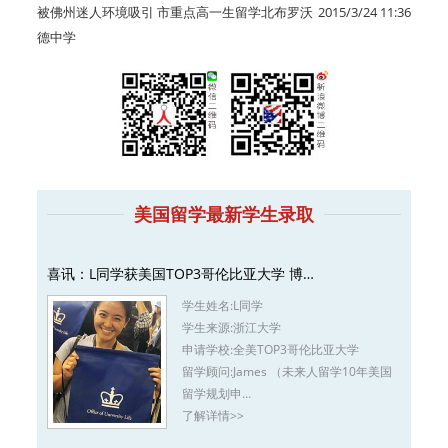
被佛州迷人环境吸引 市重点高一生留学北布罗沃
2015/3/24 11:36
德中学
美国留学最新学生录取
喜讯：L同学获美国TOP3哥伦比亚大学 博…
学生姓名:
L同学
学生来源:
浙江大学
申请学校:
全美TOP3哥伦比亚大学
留学顾问:
James （未来人留学10年美国
留学规划申…
了解详情>>