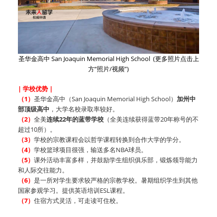
圣华金高中 San Joaquin Memorial High School (更多照片点击上
方“照片/视频”)
| 学校优势 |
（1）
圣华金高中（San Joaquin Memorial High School）
加州中
部顶级高中
，大学名校录取率较好。
（2）
全美
连续22年的蓝带学校
（全美连续获得蓝带20年称号的不
超过10所）。
（3）
学校的宗教课程会以哲学课程转换到合作大学的学分。
（4）
学校篮球项目很强，输送多名NBA球员。
（5）
课外活动丰富多样，并鼓励学生组织俱乐部，锻炼领导能力
和人际交往能力。
（6）
是一所对学生要求较严格的宗教学校。暑期组织学生到其他
国家参观学习。提供英语培训ESL课程。
（7）
住宿方式灵活，可走读可住校。