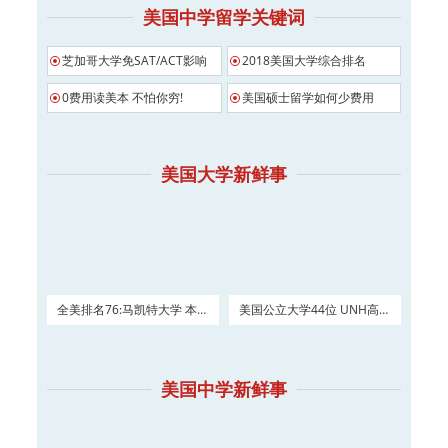
美国中学留学关键词
芝加哥大学免SAT/ACT影响
2018美国大学综合排名
0费用读美本 不怕你穷!
美国硕士留学如何少费用
美国大学新鲜事
全美排名76:马凯特大学 本科
美国公立大学44位 UNH高三
及硕士权威申请！
如何进入？
美国中学新鲜事