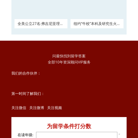
全美公立27名:弗吉尼亚理工
纽约“牛校”本科及研究生火热
大学2016申请正在
申请
问最快找到留学答案
全部10年资深顾问VIP服务
我们的合作伙伴：
第一时间了解我们：
关注微信
关注微博
关注视频
为留学条件打分数
在读年级:
*