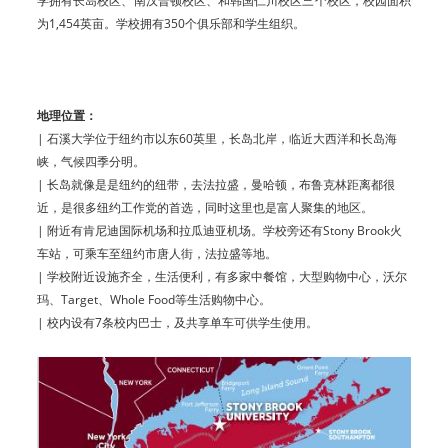
学拥有长岛校区、南汉普顿校区、和韩
国仁川校区三个校区，校园面积
为1,454英亩。
学校拥有350个俱乐部和学生组织。
地理位置：
| 石溪大学位于纽约市以东60英里，长岛北岸，临近大西洋和长岛海
峡，气候四季分明。
| 长岛就像是是纽约的纽带，去法拉盛，曼哈顿，布鲁克林距离都很
近，是很多纽约工作党的首选，同时这里也是富人聚集的地区。
| 附近有肯尼迪国际机场和拉瓜迪亚机场。学校旁还有Stony Brook火
车站，可乘车至纽约市唐人街，法拉盛等地。
| 学校附近设施齐全，生活便利，有多家中餐馆，大型购物中心，沃尔
玛、Target、Whole Food等生活购物中心。
| 校内设有7条校内巴士，及共享单车可供学生使用。