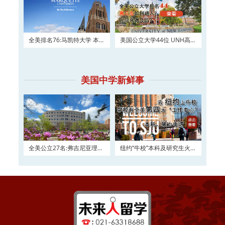
全美排名76:马凯特大学 本科
美国公立大学44位 UNH高三
及硕士权威申请！
如何进入？
美国中学新鲜事
全美公立27名:弗吉尼亚理工
纽约“牛校”本科及研究生火热
大学2016申请正在
申请