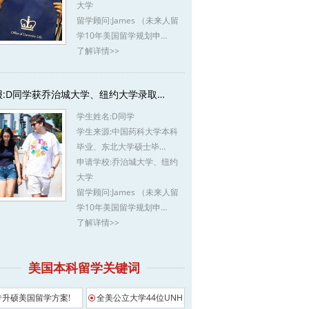
大学
留学顾问:
James （未来人留
学10年美国留学规划申…
了解详情>>
报:D同学获乔治城大学、纽约大学录取…
学生姓名:
D同学
学生来源:
中国药科大学本科
毕业、东北大学硕士毕…
申请学校:
乔治城大学、纽约
大学
留学顾问:
James （未来人留
学10年美国留学规划申…
了解详情>>
美国本科留学关键词
专升硕美国留学方案!
全美公立大学44位UNH