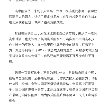
高中的自己，来到了人本高一六班，很温暖的家庭，在学校
联赛里大杀四方，认识了很多好朋友，在学校校队里也作为核心
在北京联赛征战，拿到了很满意的成绩。
转战美国的自己，还在继续追求自己的梦想，来到了一流的
高中球队，也见识到了美国足球的水平，着实要比中国高不少，
作为唯一的亚洲人，在一队里面也属于最小的球员，打着半主
力，知道等到明年（2017）就会成为绝对主力，可很多时候开始
觉得这条路有些走远了，自己还能不能把遥不可及变成触手可
得。
选择一百天写这个，不是为表达什么，只是给自己提个醒，
德智体全面发展，还要继续加油。比你优秀的人还在努力，你有
什么理由松懈。拿到过国家等级运动员资格，全国高中联赛冠
军，国少国青也都不是梦，走到现在这步，很多国少国青球员都
在最终进国家队的路上因为体质的黑暗和不健全，失去了应得的
机会。