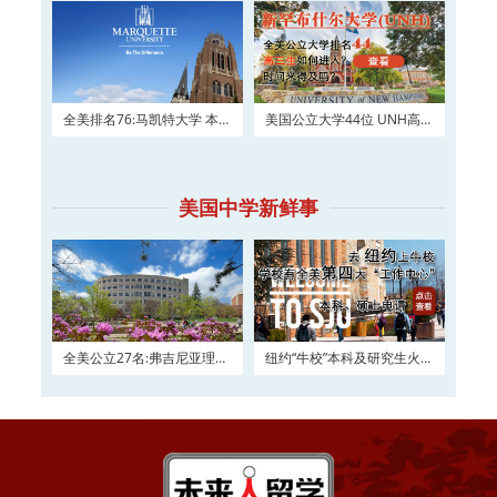
全美排名76:马凯特大学 本科
美国公立大学44位 UNH高三
及硕士权威申请！
如何进入？
美国中学新鲜事
全美公立27名:弗吉尼亚理工
纽约“牛校”本科及研究生火热
大学2016申请正在
申请