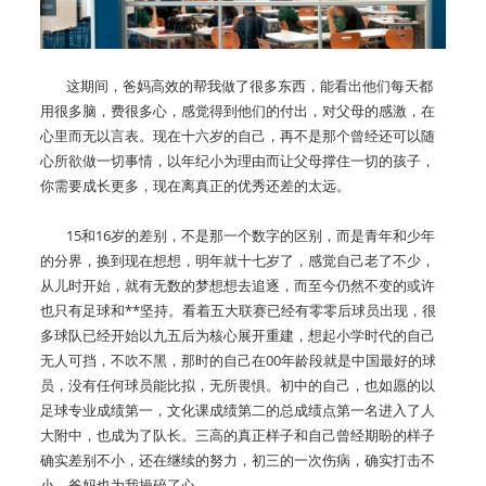
这期间，爸妈高效的帮我做了很多东西，能看出他们每天都
用很多脑，费很多心，感觉得到他们的付出，对父母的感激，在
心里而无以言表。现在十六岁的自己，再不是那个曾经还可以随
心所欲做一切事情，以年纪小为理由而让父母撑住一切的孩子，
你需要成长更多，现在离真正的优秀还差的太远。
15和16岁的差别，不是那一个数字的区别，而是青年和少年
的分界，换到现在想想，明年就十七岁了，感觉自己老了不少，
从儿时开始，就有无数的梦想想去追逐，而至今仍然不变的或许
也只有足球和**坚持。看着五大联赛已经有零零后球员出现，很
多球队已经开始以九五后为核心展开重建，想起小学时代的自己
无人可挡，不吹不黑，那时的自己在00年龄段就是中国最好的球
员，没有任何球员能比拟，无所畏惧。初中的自己，也如愿的以
足球专业成绩第一，文化课成绩第二的总成绩点第一名进入了人
大附中，也成为了队长。三高的真正样子和自己曾经期盼的样子
确实差别不小，还在继续的努力，初三的一次伤病，确实打击不
小，爸妈也为我操碎了心。