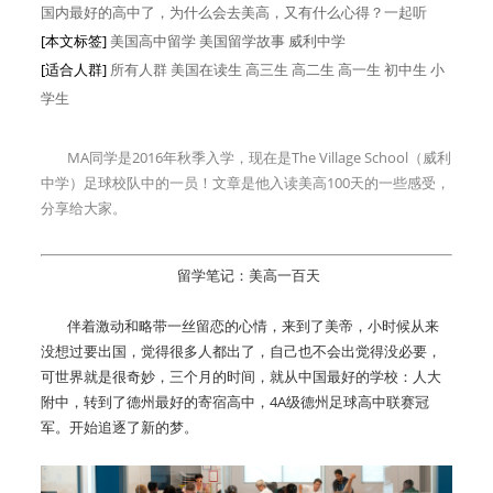
国内最好的高中了，为什么会去美高，又有什么心得？一起听
[本文标签]
美国高中留学 美国留学故事 威利中学
[适合人群]
所有人群
美国在读生
高三生
高二生
高一生
初中生
小
学生
MA同学是2016年秋季入学，现在是The Village School（威利
中学）足球校队中的一员！文章是他入读美高100天的一些感受，
分享给大家。
留学笔记：美高一百天
伴着激动和略带一丝留恋的心情，来到了美帝，小时候从来
没想过要出国，觉得很多人都出了，自己也不会出觉得没必要，
可世界就是很奇妙，三个月的时间，就从中国最好的学校：人大
附中，转到了德州最好的寄宿高中，4A级德州足球高中联赛冠
军。开始追逐了新的梦。