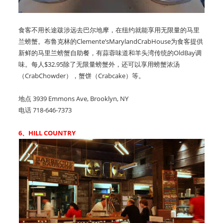
食客不用长途跋涉远去巴尔地摩，在纽约就能享用无限量的马里
兰螃蟹。布鲁克林的Clemente’sMarylandCrabHouse为食客提供
新鲜的马里兰螃蟹自助餐，有蒜蓉味道和羊头湾传统的OldBay调
味。每人$32.95除了无限量螃蟹外，还可以享用螃蟹浓汤
（CrabChowder），蟹饼（Crabcake）等。
地点 3939 Emmons Ave, Brooklyn, NY
电话 718-646-7373
6、HILL COUNTRY