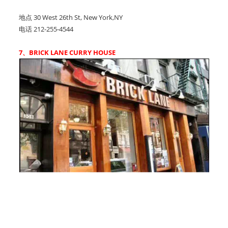
地点 30 West 26th St, New York,NY
电话 212-255-4544
7、BRICK LANE CURRY HOUSE