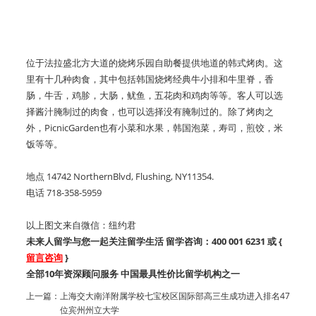
位于法拉盛北方大道的烧烤乐园自助餐提供地道的韩式烤肉。这
里有十几种肉食，其中包括韩国烧烤经典牛小排和牛里脊，香
肠，牛舌，鸡胗，大肠，鱿鱼，五花肉和鸡肉等等。客人可以选
择酱汁腌制过的肉食，也可以选择没有腌制过的。除了烤肉之
外，PicnicGarden也有小菜和水果，韩国泡菜，寿司，煎饺，米
饭等等。
地点 14742 NorthernBlvd, Flushing, NY11354.
电话 718-358-5959
以上图文来自微信：纽约君
未来人留学与您一起关注留学生活 留学咨询：400 001 6231 或 {
留言咨询
}
全部10年资深顾问服务 中国最具性价比留学机构之一
上一篇：
上海交大南洋附属学校七宝校区国际部高三生成功进入排名47
位宾州州立大学