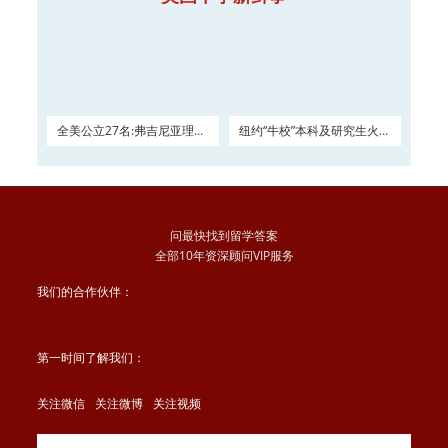
全美公立27名:弗吉尼亚理工
纽约“牛校”本科及研究生火热
大学2016申请正在
申请
问最快找到留学答案
全部10年资深顾问VIP服务
我们的合作伙伴：
第一时间了解我们：
关注微信
关注微博
关注视频