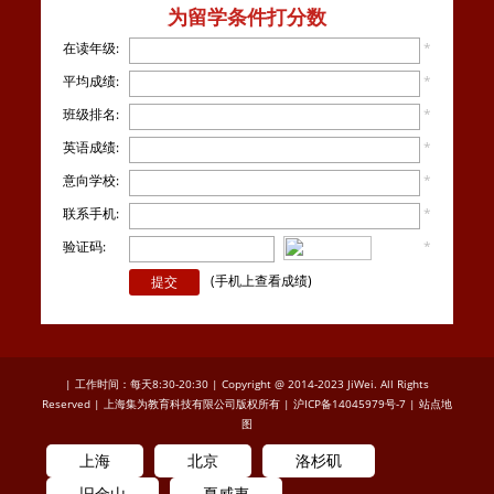
为留学条件打分数
在读年级:
*
平均成绩:
*
班级排名:
*
英语成绩:
*
意向学校:
*
联系手机:
*
验证码:
*
看不
清楚？
(手机上查看成绩)
| 工作时间：每天8:30-20:30 | Copyright @ 2014-2023 JiWei. All Rights
Reserved | 上海集为教育科技有限公司版权所有 |
沪ICP备14045979号-7
|
站点地
图
上海
北京
洛杉矶
旧金山
夏威夷