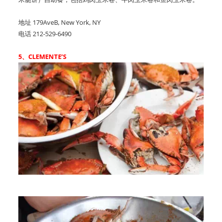
地址 179AveB, New York, NY
电话 212-529-6490
5、CLEMENTE’S