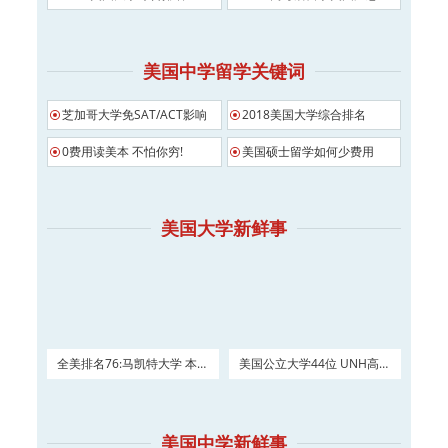
美国中学留学关键词
芝加哥大学免SAT/ACT影响
2018美国大学综合排名
0费用读美本 不怕你穷!
美国硕士留学如何少费用
美国大学新鲜事
全美排名76:马凯特大学 本科
美国公立大学44位 UNH高三
及硕士权威申请！
如何进入？
美国中学新鲜事