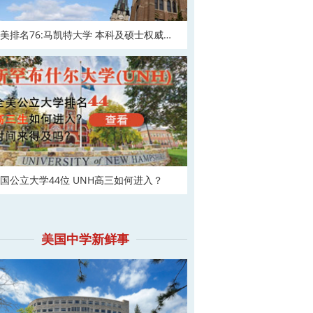
美排名76:马凯特大学 本科及硕士权威申
！
国公立大学44位 UNH高三如何进入？
美国中学新鲜事