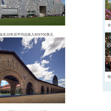
全
y：毕业生20年后平均总收入809700美元
正
纽