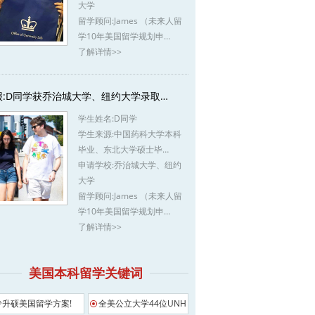
大学
留学顾问:
James （未来人留
学10年美国留学规划申…
了解详情>>
报:D同学获乔治城大学、纽约大学录取…
学生姓名:
D同学
学生来源:
中国药科大学本科
毕业、东北大学硕士毕…
申请学校:
乔治城大学、纽约
大学
留学顾问:
James （未来人留
学10年美国留学规划申…
了解详情>>
美国本科留学关键词
专升硕美国留学方案!
全美公立大学44位UNH