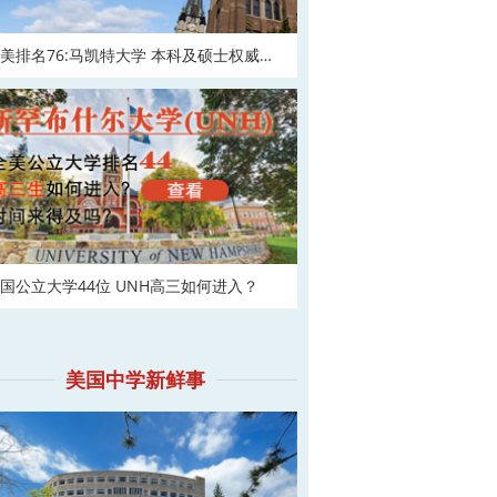
美排名76:马凯特大学 本科及硕士权威申
！
国公立大学44位 UNH高三如何进入？
美国中学新鲜事