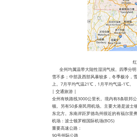
红
全州均属温带大陆性湿润气候。四季分明，
雪不多；中部及西部风暴较多，冬季极冷，雪
上。7月平均气温21℃，1月平均气温-1℃。
| 交通旅游 |
全州有铁路线3000公里长。境内有8条联邦
顿。另有50多座民用机场。主要大港是波士
东北方。东南岸距罗德岛州很近的有福尔里
机场：波士顿罗根国际机场(BOS)
重要高速公路：
90号州际公路