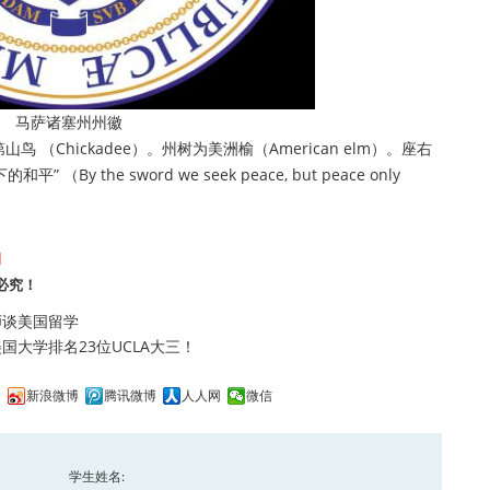
马萨诸塞州州徽
鸟 （Chickadee）。州树为美洲榆（American elm）。座右
 the sword we seek peace, but peace only
]
必究！
师谈美国留学
大学排名23位UCLA大三！
间
新浪微博
腾讯微博
人人网
微信
学生姓名: