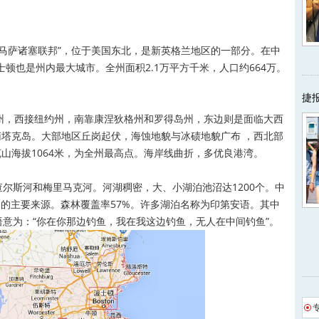
萨诸塞联邦”，位于美国东北，是新英格兰地区的一部分。在中
士顿也是州内最大城市。全州面积2.1万平方千米，人口约664万。
捷
，西接纽约州，南靠康涅狄格州和罗得岛州，东边则是面临大西
塔克岛。大部地区丘岗起伏，海蚀地貌与冰碛地貌广布 ，西北部
山海拔1064米，为全州最高点。海岸线曲折，多优良港湾。
查尔斯河和梅里马克河。河湖稠密，大、小湖泊池沼达1200个。中
水的主要来源。森林覆盖率57%。许多湖泊名称为印第安语。其中
语意为：“你在你那边钓鱼，我在我这边钓鱼，无人在中间钓鱼”。