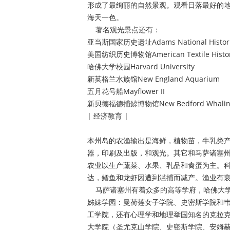
形成了最绚丽的自然景观。观看日落最好的
海天一色。
著名观光景点还有：
亚当斯国家历史遗址Adams National Historic
美国纺织历史博物馆American Textile Histo
哈佛大学校园Harvard University
新英格兰水族馆New England Aquarium
五月花号船Mayflower II
新贝德福德捕鲸博物馆New Bedford Whalin
| 经济教育 |
本州岛的农渔输出是海鲜，植物苗，牛乳类
器，印刷及出版，和观光。其它和马萨诸塞
农业以生产蔬菜、水果、乳品和禽蛋为主。科
达，鳕鱼和龙虾因遭到滥捕而减产。渔业有
马萨诸塞州有着众多的高等学府，哈佛大学
姊妹学园：曼荷莲女子学院、史密斯学院和
工学院，还有心理学和地理举国知名的克拉
大学院（圣尤克山学院、史密斯学院、安姆