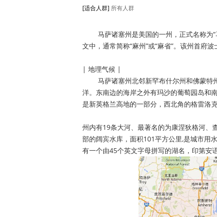
[适合人群]
所有人群
马萨诸塞州是美国的一州，正式名称为“马
文中，通常简称“麻州”或“麻省”。该州首府波
| 地理气候 |
马萨诸塞州北邻新罕布什尔州和佛蒙特州
洋。东南边的海岸之外有玛沙的葡萄园岛和南
是新英格兰高地的一部分，西北角的格雷洛克
州内有19条大河、最著名的为康涅狄格河、
部的阔宾水库，面积101平方公里,是城市用
有一个由45个英文字母拼写的湖名，印第安