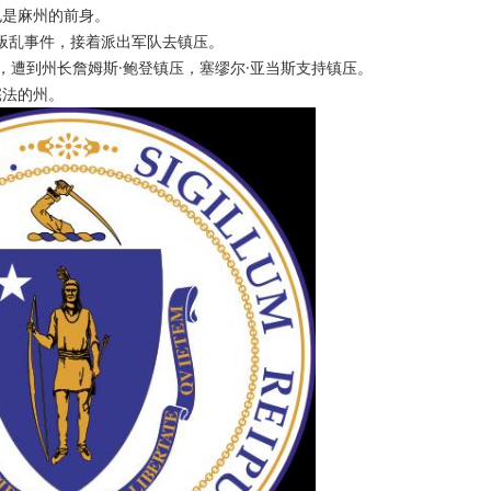
也是麻州的前身。
生叛乱事件，接着派出军队去镇压。
义，遭到州长詹姆斯·鲍登镇压，塞缪尔·亚当斯支持镇压。
宪法的州。