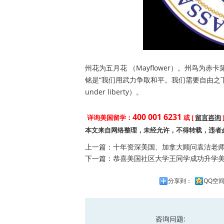
州花为五月花 （Mayflower）。州鸟为赤卡第山
铭是“我们用武力争取和平。我们需要自由之下的和平” （By
under liberty）。
400 001 6231
详询美国留学：
或 [
留言咨询
本文来自网络整理，未经允许，不得转载，违者
上一篇：
十年资深美国、加拿大顾问袁洁老
下一篇：
恭喜美国社区大学王同学成功升学美国
分享到：
QQ空
咨询问题: