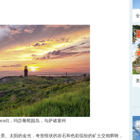
全
请
美
 Head)，玛莎葡萄园岛，马萨诸塞州
美景。太阳的金光，奇形怪状的岩石和色彩缤纷的矿土交相辉映，