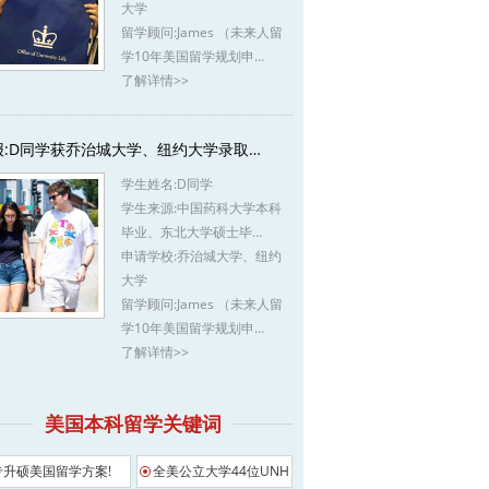
大学
留学顾问:
James （未来人留
学10年美国留学规划申…
了解详情>>
报:D同学获乔治城大学、纽约大学录取…
学生姓名:
D同学
学生来源:
中国药科大学本科
毕业、东北大学硕士毕…
申请学校:
乔治城大学、纽约
大学
留学顾问:
James （未来人留
学10年美国留学规划申…
了解详情>>
美国本科留学关键词
专升硕美国留学方案!
全美公立大学44位UNH