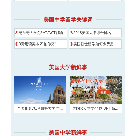
美国中学留学关键词
芝加哥大学免SAT/ACT影响
2018美国大学综合排名
0费用读美本 不怕你穷!
美国硕士留学如何少费用
美国大学新鲜事
全美排名76:马凯特大学 本科
美国公立大学44位 UNH高三
及硕士权威申请！
如何进入？
美国中学新鲜事