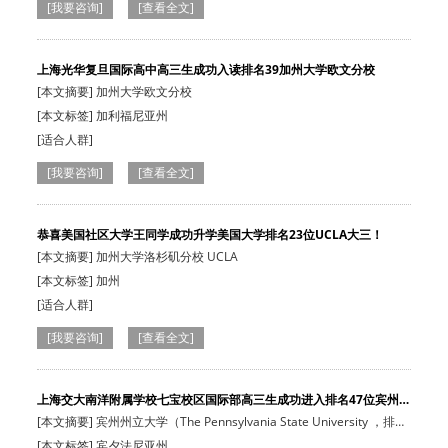
[我要咨询]
[查看全文]
上海光华复旦国际高中高三生成功入读排名39加州大学欧文分校
[本文摘要] 加州大学欧文分校
[本文标签] 加利福尼亚州
[适合人群]
[我要咨询]
[查看全文]
恭喜美国社区大学王同学成功升学美国大学排名23位UCLA大三！
[本文摘要] 加州大学洛杉矶分校 UCLA
[本文标签] 加州
[适合人群]
[我要咨询]
[查看全文]
上海交大南洋附属学校七宝校区国际部高三生成功进入排名47位宾州
州…
[本文摘要] 宾州州立大学（The Pennsylvania State University ，排名
47位）
[本文标签] 宾夕法尼亚州