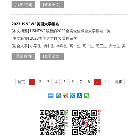
生
本科生
小学生
初中生
本科生
高一生
高二生
高三生
大专生
美
[我要咨询]
[查看全文]
国在读生
2023USNEWS美国大学排名
[本文摘要] USNEWS最新的2023全美最佳综合大学排名一览
[本文标签] 2023美国大学排名 美国留学
[适合人群]
小学生
初中生
本科生
高一生
高二生
高三生
大专生
美
国在读生
[我要咨询]
[查看全文]
首页
1
2
3
4
5
6
7
8
...
11
尾页