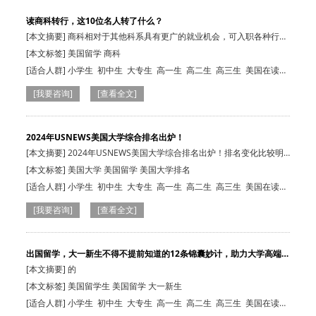
读商科转行，这10位名人转了什么？
[本文摘要] 商科相对于其他科系具有更广的就业机会，可入职各种行
业，因此有志…
[本文标签] 美国留学 商科
[适合人群]
小学生
初中生
大专生
高一生
高二生
高三生
美国在读
生
本科生
小学生
初中生
本科生
高一生
高二生
高三生
大专生
美
[我要咨询]
[查看全文]
国在读生
所有人群
所有人群
2024年USNEWS美国大学综合排名出炉！
[本文摘要] 2024年USNEWS美国大学综合排名出炉！排名变化比较明
显，详见全文。…
[本文标签] 美国大学 美国留学 美国大学排名
[适合人群]
小学生
初中生
大专生
高一生
高二生
高三生
美国在读
生
本科生
小学生
初中生
本科生
高一生
高二生
高三生
大专生
美
[我要咨询]
[查看全文]
国在读生
出国留学，大一新生不得不提前知道的12条锦囊妙计，助力大学高端
开…
[本文摘要] 的
[本文标签] 美国留学生 美国留学 大一新生
[适合人群]
小学生
初中生
大专生
高一生
高二生
高三生
美国在读