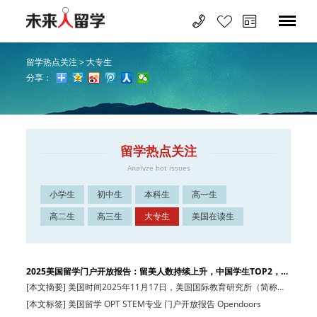
留学热点关注
>
大专生
分享：
留学热点关注
Analyze hot issues
小学生
初中生
本科生
高一生
高二生
高三生
大专生
美国在读生
2025美国留学门户开放报告：留美人数持续上升，中国学生TOP2，
STE…
[本文摘要] 美国时间2025年11月17日，美国国际教育研究所（简称
IIE）发布了20…
[本文标签] 美国留学 OPT STEM专业 门户开放报告 Opendoors