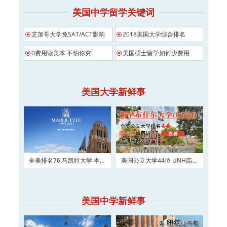
美国中学留学关键词
芝加哥大学免SAT/ACT影响
2018美国大学综合排名
0费用读美本 不怕你穷!
美国硕士留学如何少费用
美国大学新鲜事
全美排名76:马凯特大学 本科
美国公立大学44位 UNH高三
及硕士权威申请！
如何进入？
美国中学新鲜事