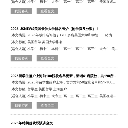
[适合人群]
小学生
初中生
大专生
高一生
高二生
高三生
美国在读
生
本科生
小学生
初中生
本科生
高一生
高二生
高三生
大专生
美
[我要咨询]
[查看全文]
国在读生
2026 USNEWS美国最佳大学排名出炉（附学费及分数）！
[本文摘要] 2026年版排名评估了1700多所美国大学和学院，一睹为快
各校排名，本…
[本文标签] 美国留学 美国大学排名
[适合人群]
小学生
初中生
本科生
高一生
高二生
高三生
大专生
美
国在读生
[我要咨询]
[查看全文]
2025留学生落户上海前100院校名单更新，新增41所院校，共190所院
校…
[本文摘要] 2025年留学生落户上海，官方对前50院校名单和51-100院
校名单进行了…
[本文标签] 留学生 美国留学 上海落户
[适合人群]
小学生
初中生
大专生
高一生
高二生
高三生
美国在读
生
本科生
初中生
本科生
高一生
高二生
高三生
大专生
美国在读生
[我要咨询]
[查看全文]
2025年特朗普就职演讲全文