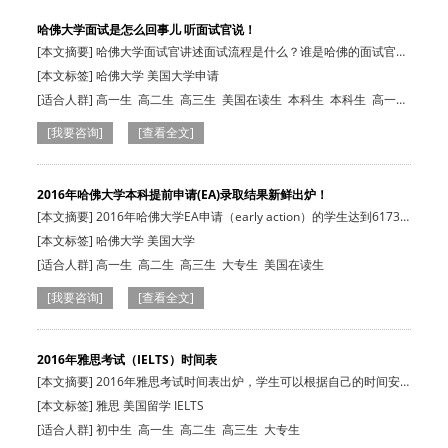
哈佛大学面试是怎么回事儿 听面试官说！
[本文摘要] 哈佛大学面试官讲述面试流程是什么？谁是哈佛的面试官？
面试结果是…
[本文标签] 哈佛大学 美国大学申请
[适合人群]
高一生
高二生
高三生
美国在读生
本科生
本科生
高一
生
高二生
高三生
美国在读生
[我要咨询]
[查看全文]
2016年哈佛大学本科提前申请(EA)录取结果新鲜出炉！
[本文摘要] 2016年哈佛大学EA申请（early action）的学生达到6173
人，跟去年的…
[本文标签] 哈佛大学 美国大学
[适合人群]
高一生
高二生
高三生
大专生
美国在读生
[我要咨询]
[查看全文]
2016年雅思考试（IELTS）时间表
[本文摘要] 2016年雅思考试时间表出炉，学生可以根据自己的时间安
排任意选择考…
[本文标签] 雅思 美国留学 IELTS
[适合人群]
初中生
高一生
高二生
高三生
大专生