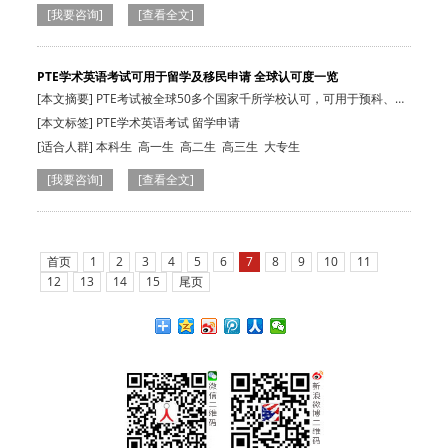
[我要咨询]
[查看全文]
PTE学术英语考试可用于留学及移民申请 全球认可度一览
[本文摘要] PTE考试被全球50多个国家千所学校认可，可用于预科、本
科、研究生…
[本文标签] PTE学术英语考试 留学申请
[适合人群]
本科生
高一生
高二生
高三生
大专生
[我要咨询]
[查看全文]
首页
1
2
3
4
5
6
7
8
9
10
11
12
13
14
15
尾页