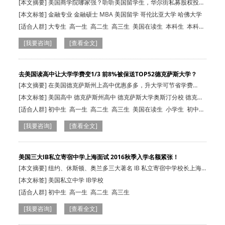
[本文摘要] 美国商学院哪家强？听听美国留学生，华尔街私募股权投资
经理怎么评…
[本文标签] 金融专业 金融硕士 MBA 美国留学 哥伦比亚大学 哈佛大学
[适合人群]
大专生
高一生
高二生
高三生
美国在读生
本科生
本科
生
高一生
高二生
高三生
大专生
美国在读生
[我要咨询]
[查看全文]
去美国读高中让大学学费变1/3 前8%被保送TOP52德克萨斯大学？
[本文摘要] 在美国德克萨斯州上高中优惠多多，升大学可节省学费
2/3，成绩前8%…
[本文标签] 美国高中 德克萨斯州高中 德克萨斯大学奥斯汀分校 德克萨
斯州
[适合人群]
初中生
高一生
高二生
高三生
美国在读生
小学生
初中
生
高一生
高二生
高三生
[我要咨询]
[查看全文]
美国三大IB私立寄宿中学上海面试 2016秋季入学名额紧张！
[本文摘要] 纽约、休斯顿、奥兰多三大著名 IB 私立寄宿中学校长上海
面试，201…
[本文标签] 美国私立中学 IB学校
[适合人群]
初中生
高一生
高二生
高三生
[我要咨询]
[查看全文]