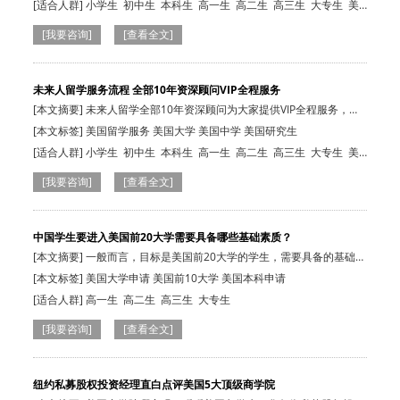
[适合人群]
小学生
初中生
本科生
高一生
高二生
高三生
大专生
美
国在读生
[我要咨询]
[查看全文]
未来人留学服务流程 全部10年资深顾问VIP全程服务
[本文摘要] 未来人留学全部10年资深顾问为大家提供VIP全程服务，赢
得学生家长…
[本文标签] 美国留学服务 美国大学 美国中学 美国研究生
[适合人群]
小学生
初中生
本科生
高一生
高二生
高三生
大专生
美
国在读生
[我要咨询]
[查看全文]
中国学生要进入美国前20大学需要具备哪些基础素质？
[本文摘要] 一般而言，目标是美国前20大学的学生，需要具备的基础英
语成绩为托…
[本文标签] 美国大学申请 美国前10大学 美国本科申请
[适合人群]
高一生
高二生
高三生
大专生
[我要咨询]
[查看全文]
纽约私募股权投资经理直白点评美国5大顶级商学院