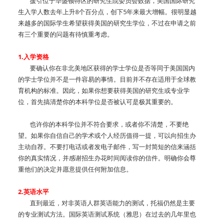
援引位于华盛顿特区的研究生院委员会数据，美国国际研究
生入学人数去年上升8个百分点，创下5年来最大增幅。很明显越
来越多的国际学生希望获得美国的研究生学位，不过在申请之前
有三个重要的问题有待慎重考虑。
1.入学资格
要确认你在非北美地区获得的学士学位是否等同于美国国内
的学士学位并不是一件容易的事情。目前并不存在适用于全球教
育机构的标准。因此，如果你想要获得美国的研究生或专业学
位，首先搞清楚你的本科学位是否被认可是极其重要的。
也许你的本科学位并不符合要求，或者你不清楚，不要绝
望。如果你自信自己的学术或个人经历值得一提，可以向招生办
主动自荐。不要打电话或者发电子邮件，写一封简短的信来涵括
你的真实情况，并感谢招生办花时间阅读你的信件。明确你会尊
重他们的决定并愿意提供任何附加信息。
2.英语水平
直到最近，对非英语人群英语能力的测试，托福仍然是主要
的专业测试方法。国际英语测试系统（雅思）在过去的几年里也