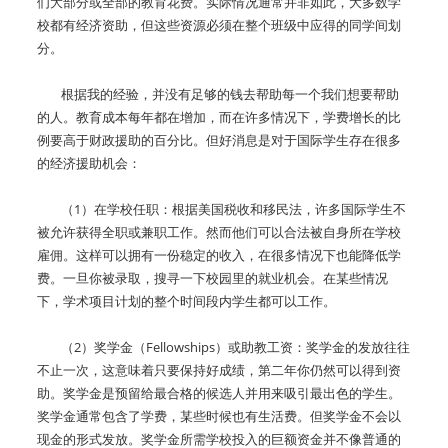
们大部分或全部的教育花费。实际情况通常并非如此，大多数学
校都有经济资助，但这些资源必须在整个班级中应得的同学间划
分。
根据我的经验，并没有足够的钱去帮助每一个我们想要帮助
的人。教育成本每年都在增加，而在许多情况下，学费增长的比
例要高于财政援助的百分比。但好消息是对于国际学生存在很多
的经济援助机会：
（1）在学校任职：根据美国税收和移民法，许多国际学生不
被允许获得全职或兼职工作。然而他们可以合法被自身所在学校
雇佣。这样可以拥有一份稳定的收入，在很多情况下也能降低学
费。一旦你被录取，搜寻一下校园里的就业机会。在某些情况
下，学术项目计划的整个时间段内学生都可以工作。
（2）奖学金（Fellowships）或助教工资：奖学金的发放往往
不止一次，这意味着只要保持好成绩，第二年你仍然可以得到资
助。奖学金是预留给最合格的候选人并用来吸引最出色的学生。
奖学金通常包含了学费，某些时候也有生活费。但奖学金不会以
现金的形式发放。奖学金所需学校投入的巨额资金并不像普通的